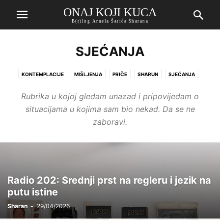
ONAJ KOJI KUCA
B(r)log Arnela Šarića Sharana
SJEĆANJA
KONTEMPLACIJE
MIŠLJENJA
PRIČE
SHARUN
SJEĆANJA
Rubrika u kojoj gledam unazad i pripovijedam o
situacijama u kojima sam bio nekad. Da se ne
zaboravi.
Radio 202: Srednji prst na regleru i jezik na
putu istine
Sharan
-
29/04/2026