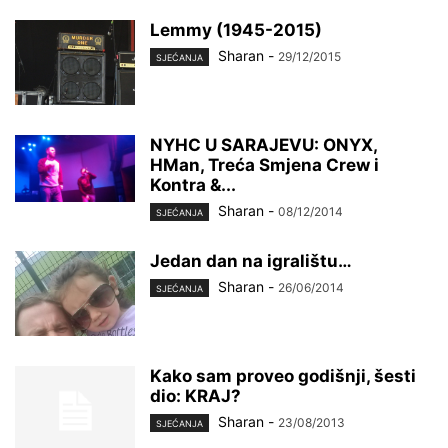
Lemmy (1945-2015)
Sharan
-
29/12/2015
SJEĆANJA
NYHC U SARAJEVU: ONYX,
HMan, Treća Smjena Crew i
Kontra &...
Sharan
-
08/12/2014
SJEĆANJA
Jedan dan na igralištu…
Sharan
-
26/06/2014
SJEĆANJA
Kako sam proveo godišnji, šesti
dio: KRAJ?
Sharan
-
23/08/2013
SJEĆANJA