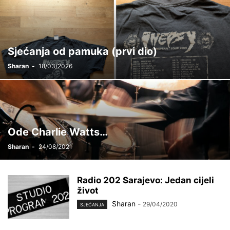
Sjećanja od pamuka (prvi dio)
Sharan
-
18/03/2026
Ode Charlie Watts…
Sharan
-
24/08/2021
Radio 202 Sarajevo: Jedan cijeli
život
Sharan
-
29/04/2020
SJEĆANJA