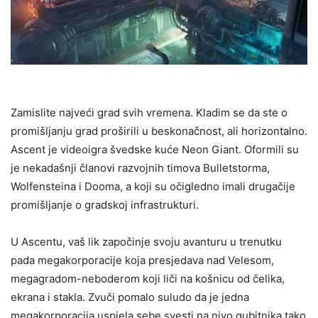
Zamislite najveći grad svih vremena. Kladim se da ste o
promišljanju grad proširili u beskonačnost, ali horizontalno.
Ascent je videoigra švedske kuće Neon Giant. Oformili su
je nekadašnji članovi razvojnih timova Bulletstorma,
Wolfensteina i Dooma, a koji su očigledno imali drugačije
promišljanje o gradskoj infrastrukturi.
U Ascentu, vaš lik započinje svoju avanturu u trenutku
pada megakorporacije koja presjedava nad Velesom,
megagradom-neboderom koji liči na košnicu od čelika,
ekrana i stakla. Zvuči pomalo suludo da je jedna
megakorporacija uspjela sebe svesti na nivo gubitnika tako