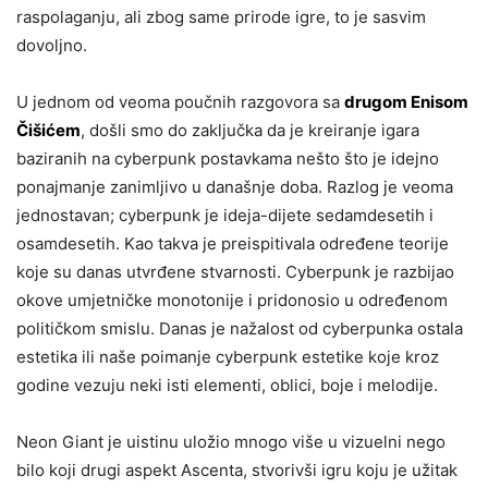
raspolaganju, ali zbog same prirode igre, to je sasvim
dovoljno.
U jednom od veoma poučnih razgovora sa
drugom Enisom
Čišićem
, došli smo do zaključka da je kreiranje igara
baziranih na cyberpunk postavkama nešto što je idejno
ponajmanje zanimljivo u današnje doba. Razlog je veoma
jednostavan; cyberpunk je ideja-dijete sedamdesetih i
osamdesetih. Kao takva je preispitivala određene teorije
koje su danas utvrđene stvarnosti. Cyberpunk je razbijao
okove umjetničke monotonije i pridonosio u određenom
političkom smislu. Danas je nažalost od cyberpunka ostala
estetika ili naše poimanje cyberpunk estetike koje kroz
godine vezuju neki isti elementi, oblici, boje i melodije.
Neon Giant je uistinu uložio mnogo više u vizuelni nego
bilo koji drugi aspekt Ascenta, stvorivši igru koju je užitak