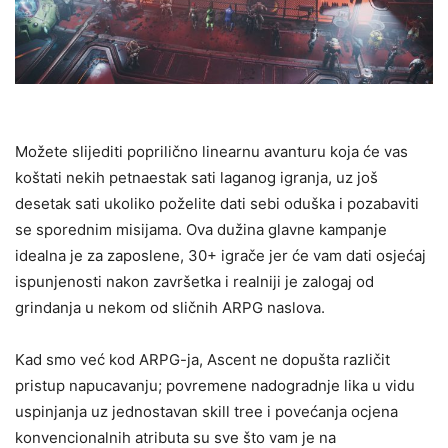
Možete slijediti poprilično linearnu avanturu koja će vas
koštati nekih petnaestak sati laganog igranja, uz još
desetak sati ukoliko poželite dati sebi oduška i pozabaviti
se sporednim misijama. Ova dužina glavne kampanje
idealna je za zaposlene, 30+ igrače jer će vam dati osjećaj
ispunjenosti nakon završetka i realniji je zalogaj od
grindanja u nekom od sličnih ARPG naslova.
Kad smo već kod ARPG-ja, Ascent ne dopušta različit
pristup napucavanju; povremene nadogradnje lika u vidu
uspinjanja uz jednostavan skill tree i povećanja ocjena
konvencionalnih atributa su sve što vam je na