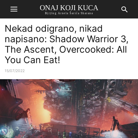
ONAJ KOJI KUCA
B(r)log Arnela Šarića Sharana
Nekad odigrano, nikad
napisano: Shadow Warrior 3,
The Ascent, Overcooked: All
You Can Eat!
15/07/2022