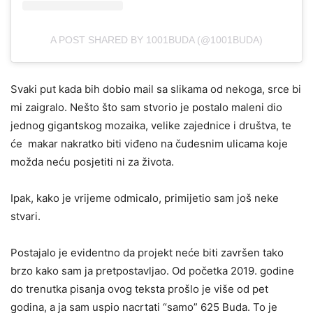
A POST SHARED BY 1001BUDA (@1001BUDA)
Svaki put kada bih dobio mail sa slikama od nekoga, srce bi
mi zaigralo. Nešto što sam stvorio je postalo maleni dio
jednog gigantskog mozaika, velike zajednice i društva, te
će makar nakratko biti viđeno na čudesnim ulicama koje
možda neću posjetiti ni za života.
Ipak, kako je vrijeme odmicalo, primijetio sam još neke
stvari.
Postajalo je evidentno da projekt neće biti završen tako
brzo kako sam ja pretpostavljao. Od početka 2019. godine
do trenutka pisanja ovog teksta prošlo je više od pet
godina, a ja sam uspio nacrtati “samo” 625 Buda. To je