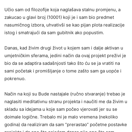
Učio sam od filozofije koja naglašava stalnu promjenu, a
zakucao u glavi broj (10001) koji je i sam bio predmet
nasumičnog izbora, uhvativši se kao pijan plota realizacije
istog i smatrajući da sam gubitnik ako popustim.
Danas, kad živim drugi život u kojem sam i dalje aktivan u
umjetničkim sferama, jedini način da ovaj projekt preživi je
bio da se adaptira sadašnjosti tako što ću se ja vratiti na
sami početak i promišljanje o tome zašto sam ga uopće i
pokrenuo.
Način na koji su Bude nastajale (ručno stvaranje) trebao je
naglasiti meditativnu stranu projekta i naučiti me da živim u
skladu sa idejama u koje sam počeo vjerovati jer su se
doimale logične. Trebalo mi je malo vremena (nekoliko
godina) da realiziram da sam “prerastao” početne postavke