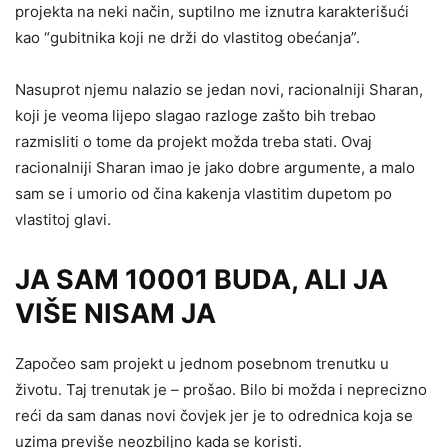
projekta na neki način, suptilno me iznutra karakterišući
kao “gubitnika koji ne drži do vlastitog obećanja”.
Nasuprot njemu nalazio se jedan novi, racionalniji Sharan,
koji je veoma lijepo slagao razloge zašto bih trebao
razmisliti o tome da projekt možda treba stati. Ovaj
racionalniji Sharan imao je jako dobre argumente, a malo
sam se i umorio od čina kakenja vlastitim dupetom po
vlastitoj glavi.
JA SAM 10001 BUDA, ALI JA
VIŠE NISAM JA
Započeo sam projekt u jednom posebnom trenutku u
životu. Taj trenutak je – prošao. Bilo bi možda i neprecizno
reći da sam danas novi čovjek jer je to odrednica koja se
uzima previše neozbiljno kada se koristi.