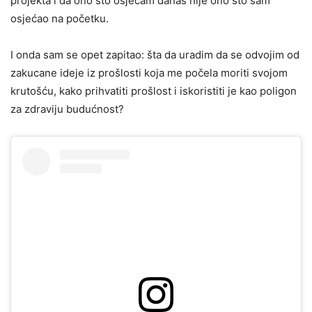
projekta i da ono što osjećam danas nije ono što sam
osjećao na početku.
I onda sam se opet zapitao: šta da uradim da se odvojim od
zakucane ideje iz prošlosti koja me počela moriti svojom
krutošću, kako prihvatiti prošlost i iskoristiti je kao poligon
za zdraviju budućnost?