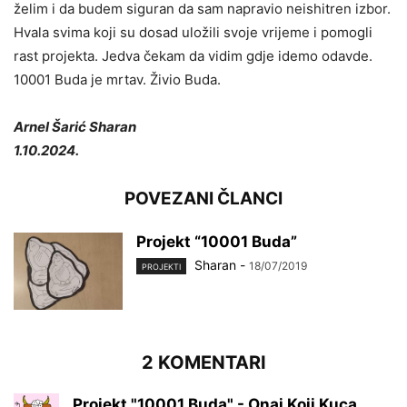
želim i da budem siguran da sam napravio neishitren izbor.
Hvala svima koji su dosad uložili svoje vrijeme i pomogli
rast projekta. Jedva čekam da vidim gdje idemo odavde.
10001 Buda je mrtav. Živio Buda.
Arnel Šarić Sharan
1.10.2024.
POVEZANI ČLANCI
Projekt “10001 Buda”
Sharan
-
18/07/2019
PROJEKTI
2 KOMENTARI
Projekt "10001 Buda" - Onaj Koji Kuca