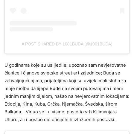
A POST SHARED BY 1001BUDA (@1001BUDA)
U godinama koje su uslijedile, upoznao sam nevjerovatne
članice i članove svjetske street art zajednice; Buda se
zahvaljujući njima, prijateljima koji su uvijek imali sluha za
moje molbe da lijepe Bude na svojim putovanjima i meni
jednim manjim dijelom, našao na nevjerovatnim lokacijama:
Etiopija, Kina, Kuba, Grčka, Njemačka, Švedska, širom
Balkana… Vinuo se i u visine, posjetio vrh Kilimanjara
Uhuru, ali i postao dio oficijelnih izložbenih postavki.