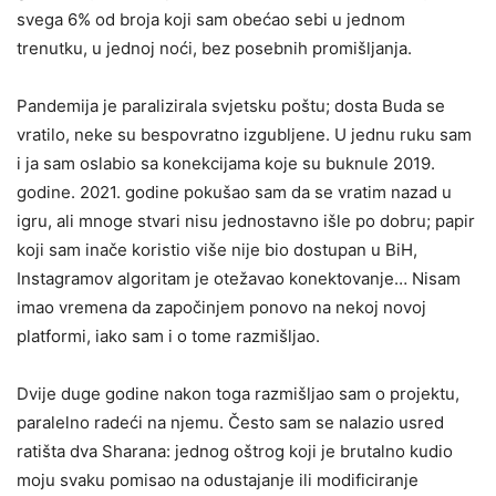
svega 6% od broja koji sam obećao sebi u jednom
trenutku, u jednoj noći, bez posebnih promišljanja.
Pandemija je paralizirala svjetsku poštu; dosta Buda se
vratilo, neke su bespovratno izgubljene. U jednu ruku sam
i ja sam oslabio sa konekcijama koje su buknule 2019.
godine. 2021. godine pokušao sam da se vratim nazad u
igru, ali mnoge stvari nisu jednostavno išle po dobru; papir
koji sam inače koristio više nije bio dostupan u BiH,
Instagramov algoritam je otežavao konektovanje… Nisam
imao vremena da započinjem ponovo na nekoj novoj
platformi, iako sam i o tome razmišljao.
Dvije duge godine nakon toga razmišljao sam o projektu,
paralelno radeći na njemu. Često sam se nalazio usred
ratišta dva Sharana: jednog oštrog koji je brutalno kudio
moju svaku pomisao na odustajanje ili modificiranje