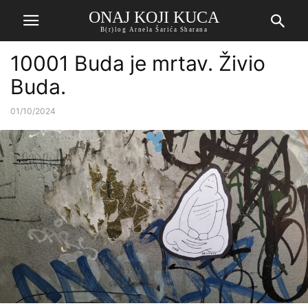
ONAJ KOJI KUCA
B(r)log Arnela Šarića Sharana
10001 Buda je mrtav. Živio
Buda.
01/10/2024