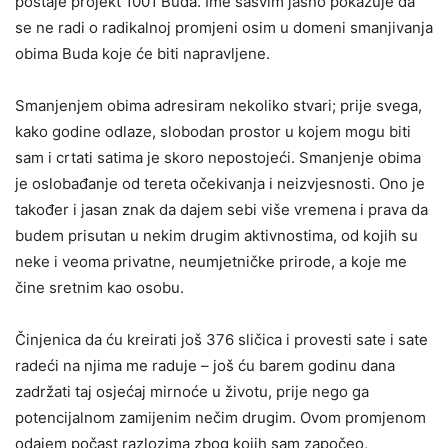
postaje projekt 1001 Buda. Ime sasvim jasno pokazuje da
se ne radi o radikalnoj promjeni osim u domeni smanjivanja
obima Buda koje će biti napravljene.
Smanjenjem obima adresiram nekoliko stvari; prije svega,
kako godine odlaze, slobodan prostor u kojem mogu biti
sam i crtati satima je skoro nepostojeći. Smanjenje obima
je oslobađanje od tereta očekivanja i neizvjesnosti. Ono je
također i jasan znak da dajem sebi više vremena i prava da
budem prisutan u nekim drugim aktivnostima, od kojih su
neke i veoma privatne, neumjetničke prirode, a koje me
čine sretnim kao osobu.
Činjenica da ću kreirati još 376 sličica i provesti sate i sate
radeći na njima me raduje – još ću barem godinu dana
zadržati taj osjećaj mirnoće u životu, prije nego ga
potencijalnom zamijenim nečim drugim. Ovom promjenom
odajem počast razlozima zbog kojih sam započeo,