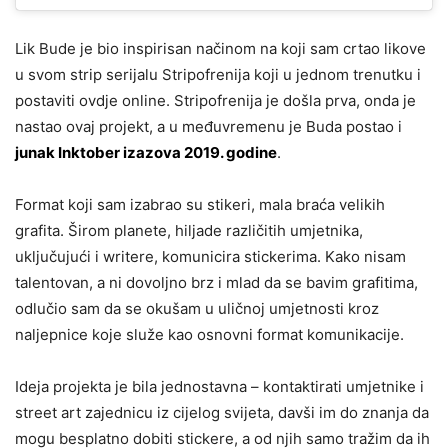
Lik Bude je bio inspirisan načinom na koji sam crtao likove
u svom strip serijalu Stripofrenija koji u jednom trenutku i
postaviti ovdje online. Stripofrenija je došla prva, onda je
nastao ovaj projekt, a u međuvremenu je Buda postao i
junak Inktober izazova 2019. godine
.
Format koji sam izabrao su stikeri, mala braća velikih
grafita. Širom planete, hiljade različitih umjetnika,
uključujući i writere, komunicira stickerima. Kako nisam
talentovan, a ni dovoljno brz i mlad da se bavim grafitima,
odlučio sam da se okušam u uličnoj umjetnosti kroz
naljepnice koje služe kao osnovni format komunikacije.
Ideja projekta je bila jednostavna – kontaktirati umjetnike i
street art zajednicu iz cijelog svijeta, davši im do znanja da
mogu besplatno dobiti stickere, a od njih samo tražim da ih