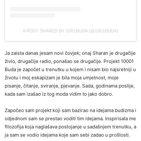
A POST SHARED BY 1001BUDA (@1001BUDA)
Ja zaista danas jesam novi čovjek; onaj Sharan je drugačije
živio, drugačije radio, ponašao se drugačije. Projekt 10001
Buda je započet u trenutku u kojem i nisam bio najsretniji u
životu i moj eskapizam je bila moja umjetnost, moje
pisanje, čitanje, sviranje, pjevanje. Sada, godinama poslije,
kada sam izašao iz tog moda vidim to jako dobro.
Započeo sam projekt koji sam bazirao na idejama budizma i
odjednom sam se prestao voditi tim idejama. Inspirisala me
filozofija koja naglašava postojanje u sadašnjem trenutku, a
ja sam se vodio idejama koje sam sebi zadao u prošlosti.