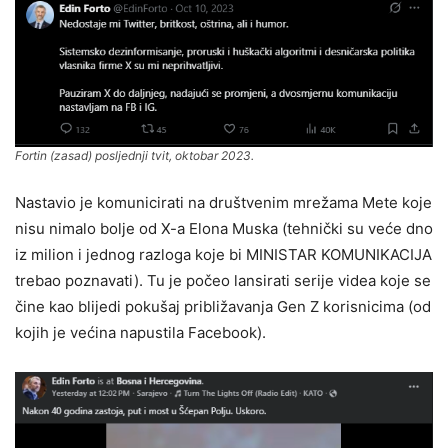
Fortin (zasad) posljednji tvit, oktobar 2023.
Nastavio je komunicirati na društvenim mrežama Mete koje
nisu nimalo bolje od X-a Elona Muska (tehnički su veće dno
iz milion i jednog razloga koje bi MINISTAR KOMUNIKACIJA
trebao poznavati). Tu je počeo lansirati serije videa koje se
čine kao blijedi pokušaj približavanja Gen Z korisnicima (od
kojih je većina napustila Facebook).