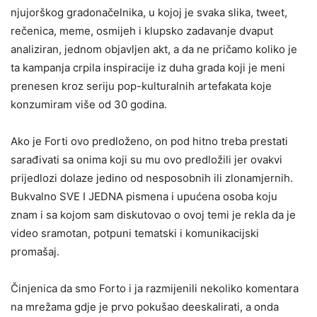
njujorškog gradonačelnika, u kojoj je svaka slika, tweet,
rečenica, meme, osmijeh i klupsko zadavanje dvaput
analiziran, jednom objavljen akt, a da ne pričamo koliko je
ta kampanja crpila inspiracije iz duha grada koji je meni
prenesen kroz seriju pop-kulturalnih artefakata koje
konzumiram više od 30 godina.
Ako je Forti ovo predloženo, on pod hitno treba prestati
sarađivati sa onima koji su mu ovo predložili jer ovakvi
prijedlozi dolaze jedino od nesposobnih ili zlonamjernih.
Bukvalno SVE I JEDNA pismena i upućena osoba koju
znam i sa kojom sam diskutovao o ovoj temi je rekla da je
video sramotan, potpuni tematski i komunikacijski
promašaj.
Činjenica da smo Forto i ja razmijenili nekoliko komentara
na mrežama gdje je prvo pokušao deeskalirati, a onda