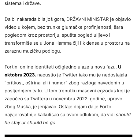
sistema i države.
Da bi nakarada bila još gora, DRŽAVNI MINISTAR je objavio
video u kojem, bez trunke glumačke profinjenosti, šara
pogledom kroz prostoriju, spušta pogled ulijevo i
transformiše se u Jona Hamma čiji lik densa u prostoru na
zaraznu muzičku podlogu.
Fortini online identiteti očigledno ulaze u novu fazu.
U
oktobru 2023.
napustio je Twitter iako mu je nedostajala
“britkost, oštrina, ali i humor” zbog razloga navedenih u
posljednjem tvitu. U tom trenutku masovni egzodus koji je
započeo sa Twittera u novembru 2022. godine, upravo
zbog Muska, je jenjavao. Ostaje dojam da je Forto
najvjerovatnije kalkulisao sa ovom odlukom, da vidi
should
he stay or should he go
.