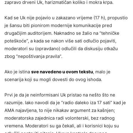
zapravo drveni Uk, harizmatičan koliko i mokra krpa.
Kad se Uk nije pojavio u zakazano vrijeme (17 h), propustio
je šansu biti pionirom modernije komunikacije pred
drugačijim auditorijem. Naknadno se žalio na “tehničke
poteškoće”, a kada se nakon više sati odlučio pojaviti,
moderatori su (opravdano) odlučili da diskusiju otkažu
zbog “nepoštivanja pravila”.
Ako je istina
sve navedeno u ovom tekstu
, malo je
scenarija koji su mogli dovesti do ovog ishoda.
Prvi je da je neinformisani Uk pristao na nešto što ne
razumije. Iako navodi da je “radio daleko iza 17 sati” kad je
AMA najavljena, to nije nikakav argument za kašnjen;
moderatorska zajednica radi volonterski, bez radnog
vremena. Moderatori su ga čekali, ali i korisnici koju su