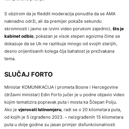
S obzirom da je Reddit moderacija ponudila da se AMA
naknadno održi, ali da premijer pokaže sekundu
skromnosti i javno se izvini video porukom zajednici,
što je
kabinet odbio
, pokazan je visok stepen egoizma čime se
dokazuje da se Uk ne razlikuje mnogo od svojih starijih,
desno orijentisanih kolega čija bahatost je prežvakana
tema.
SLUČAJ FORTO
Ministar KOMUNIKACIJA i prometa Bosne i Hercegovine
(državni ministar) Edin Forto jučer je u podne objavio video
kojim tematizira popravak puta i mosta ka Šćepan Polju.
Ako je
vjerovati Istinomjeru
, radi se o 20 kilometara puta,
od kojih je 5 izgrađeno 2023. – neizgrađenih 15 kilometara
puta u dvije godine su jasan primjer disfunkcionalnosti