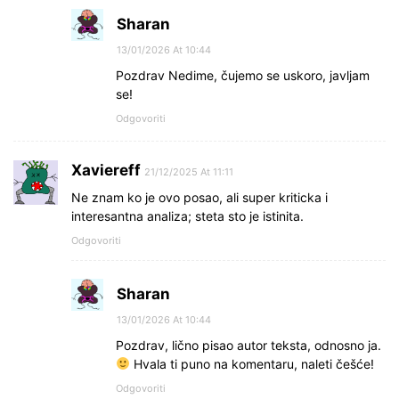
Sharan
13/01/2026 At 10:44
Pozdrav Nedime, čujemo se uskoro, javljam
se!
Odgovoriti
Xaviereff
21/12/2025 At 11:11
Ne znam ko je ovo posao, ali super kriticka i
interesantna analiza; steta sto je istinita.
Odgovoriti
Sharan
13/01/2026 At 10:44
Pozdrav, lično pisao autor teksta, odnosno ja.
Hvala ti puno na komentaru, naleti češće!
Odgovoriti