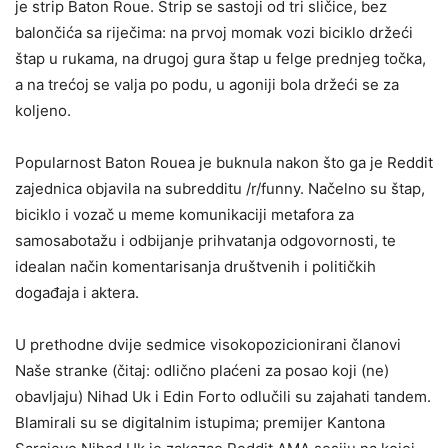
je strip Baton Roue. Strip se sastoji od tri sličice, bez
balončića sa riječima: na prvoj momak vozi biciklo držeći
štap u rukama, na drugoj gura štap u felge prednjeg točka,
a na trećoj se valja po podu, u agoniji bola držeći se za
koljeno.
Popularnost Baton Rouea je buknula nakon što ga je Reddit
zajednica objavila na subredditu /r/funny. Načelno su štap,
biciklo i vozač u meme komunikaciji metafora za
samosabotažu i odbijanje prihvatanja odgovornosti, te
idealan način komentarisanja društvenih i političkih
događaja i aktera.
U prethodne dvije sedmice visokopozicionirani članovi
Naše stranke (čitaj: odlično plaćeni za posao koji (ne)
obavljaju) Nihad Uk i Edin Forto odlučili su zajahati tandem.
Blamirali su se digitalnim istupima; premijer Kantona