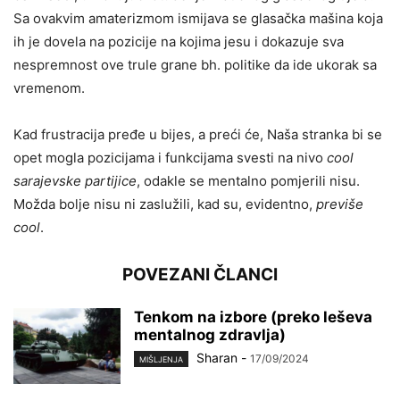
Sa ovakvim amaterizmom ismijava se glasačka mašina koja
ih je dovela na pozicije na kojima jesu i dokazuje sva
nespremnost ove trule grane bh. politike da ide ukorak sa
vremenom.
Kad frustracija pređe u bijes, a preći će, Naša stranka bi se
opet mogla pozicijama i funkcijama svesti na nivo
cool
sarajevske partijice
, odakle se mentalno pomjerili nisu.
Možda bolje nisu ni zaslužili, kad su, evidentno,
previše
cool
.
POVEZANI ČLANCI
Tenkom na izbore (preko leševa
mentalnog zdravlja)
Sharan
-
17/09/2024
MIŠLJENJA