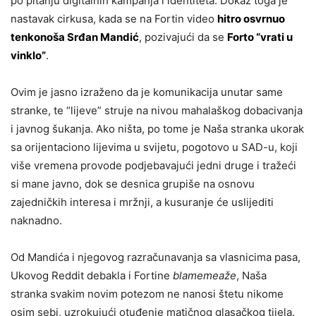
po pitanju digitalnih kampanja i identiteta. Dokaz toga je
nastavak cirkusa, kada se na Fortin video
hitro osvrnuo
tenkonoša Srđan Mandić
, pozivajući da se
Forto “vrati u
vinklo”
.
Ovim je jasno izraženo da je komunikacija unutar same
stranke, te “lijeve” struje na nivou mahalaškog dobacivanja
i javnog šukanja. Ako ništa, po tome je Naša stranka ukorak
sa orijentaciono lijevima u svijetu, pogotovo u SAD-u, koji
više vremena provode podjebavajući jedni druge i tražeći
si mane javno, dok se desnica grupiše na osnovu
zajedničkih interesa i mržnji, a kusuranje će uslijediti
naknadno.
Od Mandića i njegovog razračunavanja sa vlasnicima pasa,
Ukovog Reddit debakla i Fortine
blamemeaže
, Naša
stranka svakim novim potezom ne nanosi štetu nikome
osim sebi, uzrokujući otuđenje matičnog glasačkog tijela.