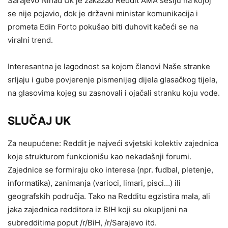
Sarajevo Nihad Uk je zakazao Reddit AMA sesiju na kojoj
se nije pojavio, dok je državni ministar komunikacija i
prometa Edin Forto pokušao biti duhovit kačeći se na
viralni trend.
Interesantna je lagodnost sa kojom članovi Naše stranke
srljaju i gube povjerenje pismenijeg dijela glasačkog tijela,
na glasovima kojeg su zasnovali i ojačali stranku koju vode.
SLUČAJ UK
Za neupućene: Reddit je najveći svjetski kolektiv zajednica
koje strukturom funkcionišu kao nekadašnji forumi.
Zajednice se formiraju oko interesa (npr. fudbal, pletenje,
informatika), zanimanja (varioci, limari, pisci…) ili
geografskih područja. Tako na Redditu egzistira mala, ali
jaka zajednica redditora iz BIH koji su okupljeni na
subredditima poput /r/BiH, /r/Sarajevo itd.