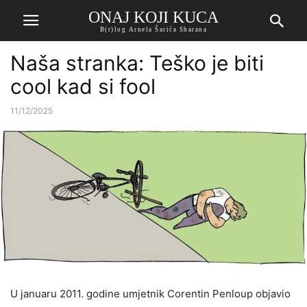
ONAJ KOJI KUCA
B(r)log Arnela Šarića Sharana
Naša stranka: Teško je biti
cool kad si fool
11/12/2025
U januaru 2011. godine umjetnik Corentin Penloup objavio