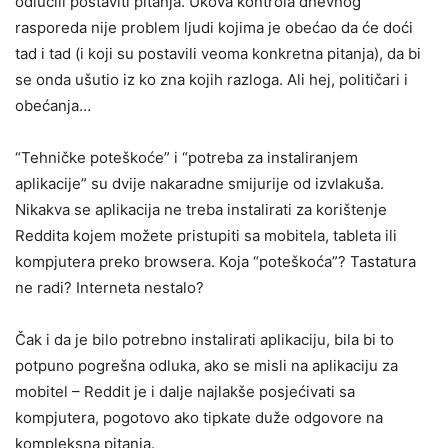
odlučili postaviti pitanja. Ukova kontrola dnevnog
rasporeda nije problem ljudi kojima je obećao da će doći
tad i tad (i koji su postavili veoma konkretna pitanja), da bi
se onda ušutio iz ko zna kojih razloga. Ali hej, političari i
obećanja…
“Tehničke poteškoće” i “potreba za instaliranjem
aplikacije” su dvije nakaradne smijurije od izvlakuša.
Nikakva se aplikacija ne treba instalirati za korištenje
Reddita kojem možete pristupiti sa mobitela, tableta ili
kompjutera preko browsera. Koja “poteškoća”? Tastatura
ne radi? Interneta nestalo?
Čak i da je bilo potrebno instalirati aplikaciju, bila bi to
potpuno pogrešna odluka, ako se misli na aplikaciju za
mobitel – Reddit je i dalje najlakše posjećivati sa
kompjutera, pogotovo ako tipkate duže odgovore na
kompleksna pitanja.