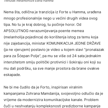
Trenutak metamorfoze Edina Hamma
Nema šta, odlična je tranzicija iz Forte u Hamma, urađena
mnogo profesionalnije nego u većini drugih videa ovog
tipa. No tu je kraj dobrog, tu počinje horor. Od
APSOLUTNOG nerazumijevanja poente memea
(melanholija pojedinca) do korištenja istog za temu koja
nije zajebancija, ministar KOMUNIKACIJA JEDNE DRŽAVE
(ja ne vjerujem) postavio je video u kojem slavi “pronalazak
para za Šćepan Polje”, pa mu se više od 24 sata jednakim
intenzitetom smiju politički protivnici i šokiraju oni koji su
mu dali podršku, sa sve manje prostora da brane ovakve
eskapade.
Ne bi me čudilo da je Forto, inspirisan viralnim
kampanjama Zohrana Mamdanija, svojevoljno odlučio da je
vrijeme da modernizira komunikacijske kanale. Problem
čuči u neshvatanju kompleksnosti predizborne kampanje