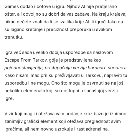
Games dodao i botove u igru. Njihov AI nije pretjerano
oštar, ali dovoljno su dobri da vas zabave. Na kraju krajeva,
nikad nećete znati da li se iza lika krije AI ili igrač, tako da
su lagano kretanje i preciznost preporuka u svakom
trenutku.
Igra već sada uveliko dobija usporedbe sa naslovom
Escape From Tarkov, gdje je predstavljena kao
pojednostavljenija, pristupačnija verzija hardcore shootera
.
Kako nisam imao priliku preživljavati u Tarkovu, napraviti tu
usporedbu i ne mogu. Ono što mogu je osvrnuti se na još
nekoliko elemenata koji su dostupni u sadašnjoj verziji
igre.
Vizir koji magli i otežava vam hodanje kroz bazu je iznimno
zanimljiv grafički element koji otežava preglednost svim
igračima, ali neminovno uzrokuje i rast adrenalina,