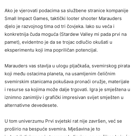
Ako je vjerovati podacima sa službene stranice kompanije
Small Impact Games, taktički looter shooter Marauders
djelo je razvojnog tima od tri čovjeka. Iako su veća i
konkretnija čuda moguća (Stardew Valley mi pada prvi na
pamet), evidentno je da se trojac odlučio okušati u
eksperimentu koji ima popriličan potencijal.
Marauders vas stavlja u ulogu pljačkaša, svemirskog pirata
koji među ostacima planeta, na usamljenim čeličnim
svemirskim stanicama pokušava pronaći oružje, materijale
i resurse sa kojima može dalje trgovati. Igra je smještena u
iznimno zanimljiv i grafički impresivan svijet smješten u
alternativne devedesete.
U tom univerzumu Prvi svjetski rat nije završen, već se
proširio na bespuće svemira. Mješavina je to