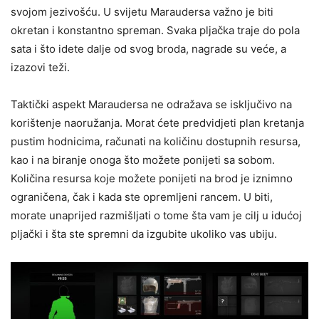
svojom jezivošću. U svijetu Maraudersa važno je biti
okretan i konstantno spreman. Svaka pljačka traje do pola
sata i što idete dalje od svog broda, nagrade su veće, a
izazovi teži.
Taktički aspekt Maraudersa ne odražava se isključivo na
korištenje naoružanja. Morat ćete predvidjeti plan kretanja
pustim hodnicima, računati na količinu dostupnih resursa,
kao i na biranje onoga što možete ponijeti sa sobom.
Količina resursa koje možete ponijeti na brod je iznimno
ograničena, čak i kada ste opremljeni rancem. U biti,
morate unaprijed razmišljati o tome šta vam je cilj u idućoj
pljački i šta ste spremni da izgubite ukoliko vas ubiju.