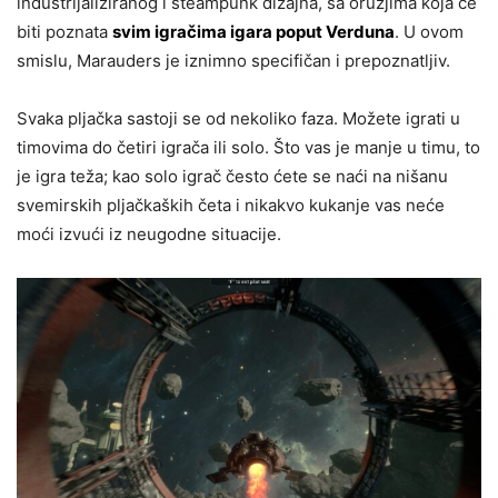
industrijaliziranog i steampunk dizajna, sa oružjima koja će
biti poznata
svim igračima igara poput Verduna
. U ovom
smislu, Marauders je iznimno specifičan i prepoznatljiv.
Svaka pljačka sastoji se od nekoliko faza. Možete igrati u
timovima do četiri igrača ili solo. Što vas je manje u timu, to
je igra teža; kao solo igrač često ćete se naći na nišanu
svemirskih pljačkaških četa i nikakvo kukanje vas neće
moći izvući iz neugodne situacije.