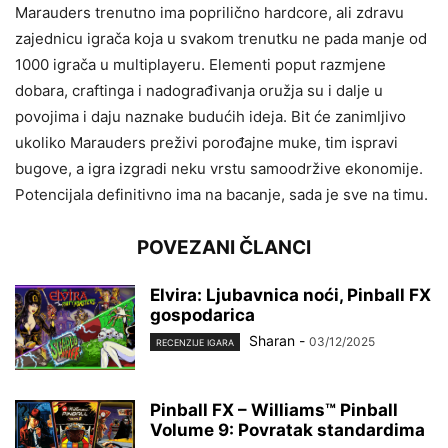
Marauders trenutno ima poprilično hardcore, ali zdravu
zajednicu igrača koja u svakom trenutku ne pada manje od
1000 igrača u multiplayeru. Elementi poput razmjene
dobara, craftinga i nadograđivanja oružja su i dalje u
povojima i daju naznake budućih ideja. Bit će zanimljivo
ukoliko Marauders preživi porođajne muke, tim ispravi
bugove, a igra izgradi neku vrstu samoodržive ekonomije.
Potencijala definitivno ima na bacanje, sada je sve na timu.
POVEZANI ČLANCI
Elvira: Ljubavnica noći, Pinball FX
gospodarica
Sharan
-
03/12/2025
RECENZIJE IGARA
Pinball FX – Williams™ Pinball
Volume 9: Povratak standardima