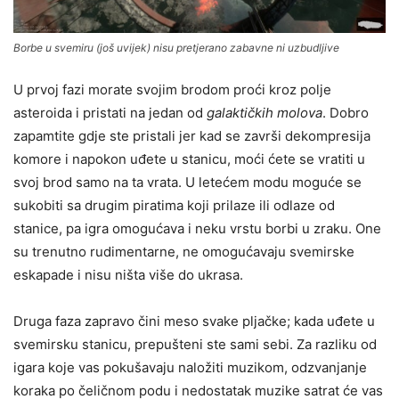
Borbe u svemiru (još uvijek) nisu pretjerano zabavne ni uzbudljive
U prvoj fazi morate svojim brodom proći kroz polje
asteroida i pristati na jedan od
galaktičkih molova
. Dobro
zapamtite gdje ste pristali jer kad se završi dekompresija
komore i napokon uđete u stanicu, moći ćete se vratiti u
svoj brod samo na ta vrata. U letećem modu moguće se
sukobiti sa drugim piratima koji prilaze ili odlaze od
stanice, pa igra omogućava i neku vrstu borbi u zraku. One
su trenutno rudimentarne, ne omogućavaju svemirske
eskapade i nisu ništa više do ukrasa.
Druga faza zapravo čini meso svake pljačke; kada uđete u
svemirsku stanicu, prepušteni ste sami sebi. Za razliku od
igara koje vas pokušavaju naložiti muzikom, odzvanjanje
koraka po čeličnom podu i nedostatak muzike satrat će vas