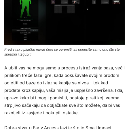
Pred svaku pljačku morat ćete se opremiti, ali ponesite samo ono što ste
spremni i izgubiti
A ubiti vas ne mogu samo u procesu istraživanja baza, već i
prilikom treće faze igre, kada pokušavate svojim brodom
odletiti od baze do izlazne kapije sa nivoa – tek kad
prođete kroz kapiju, vaša misija je uspješno završena. I da,
upravo kako bi i mogli pomisliti, postoje pirati koji veoma
strpljivo sačekaju da opljačkate sve što možete, da bi vas
raznijeli iz zasjede i pokupili ostatke.
Dobra stvar u Early Access fazi je što je Small Impact