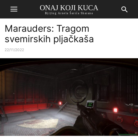
ONAJ KOJI KUCA
B(r)log Arnela Šarića Sharana
Marauders: Tragom
svemirskih pljačkaša
22/11/2022