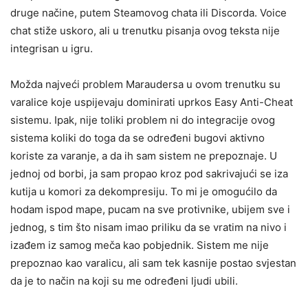
druge načine, putem Steamovog chata ili Discorda. Voice
chat stiže uskoro, ali u trenutku pisanja ovog teksta nije
integrisan u igru.
Možda najveći problem Maraudersa u ovom trenutku su
varalice koje uspijevaju dominirati uprkos Easy Anti-Cheat
sistemu. Ipak, nije toliki problem ni do integracije ovog
sistema koliki do toga da se određeni bugovi aktivno
koriste za varanje, a da ih sam sistem ne prepoznaje. U
jednoj od borbi, ja sam propao kroz pod sakrivajući se iza
kutija u komori za dekompresiju. To mi je omogućilo da
hodam ispod mape, pucam na sve protivnike, ubijem sve i
jednog, s tim što nisam imao priliku da se vratim na nivo i
izađem iz samog meča kao pobjednik. Sistem me nije
prepoznao kao varalicu, ali sam tek kasnije postao svjestan
da je to način na koji su me određeni ljudi ubili.