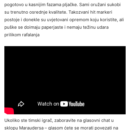
pogotovo u kasnijim fazama pljačke. Sami oružani sukobi
su trenutno osrednje kvalitete. Takozvani hit markeri
postoje i donekle su uvjetovani opremom koju koristite, ali
puške se doimaju paperjaste i nemaju težinu udara
prilikom rafalanja
Ukoliko ste timski igrač, zaboravite na glasovni chat u
sklopu Maraudersa – glasom ćete se morati povezati na