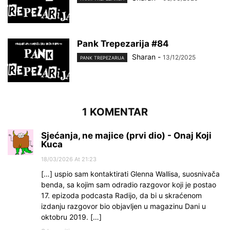
Pank Trepezarija #84
Sharan
-
13/12/2025
PANK TREPEZARIJA
1 KOMENTAR
Sjećanja, ne majice (prvi dio) - Onaj Koji
Kuca
18/03/2026 At 21:23
[…] uspio sam kontaktirati Glenna Wallisa, suosnivača
benda, sa kojim sam odradio razgovor koji je postao
17. epizoda podcasta Radijo, da bi u skraćenom
izdanju razgovor bio objavljen u magazinu Dani u
oktobru 2019. […]