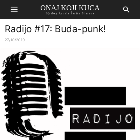
ONAJ KOJI KUCA
B(r)log Arnela Šarića Sharana
Radijo #17: Buda-punk!
27/10/2019