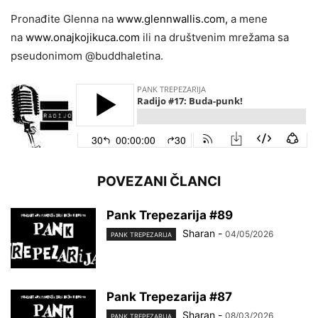
Pronađite Glenna na
www.glennwallis.com,
a mene
na
www.onajkojikuca.com
ili na društvenim mrežama sa
pseudonimom @buddhaletina.
POVEZANI ČLANCI
Pank Trepezarija #89
Sharan
-
04/05/2026
PANK TREPEZARIJA
Pank Trepezarija #87
Sharan
-
08/03/2026
PANK TREPEZARIJA