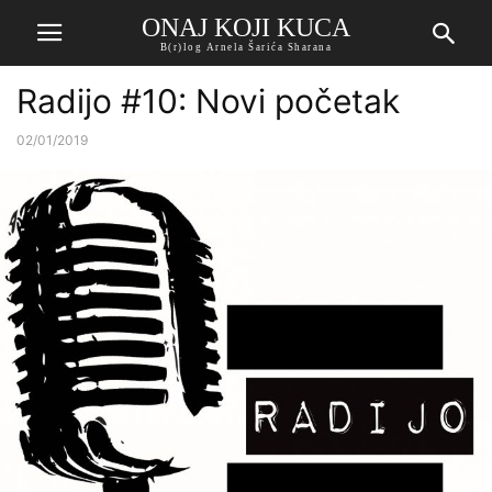
ONAJ KOJI KUCA
B(r)log Arnela Šarića Sharana
Radijo #10: Novi početak
02/01/2019