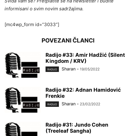
Sviđa Vam se? Pretplatite se na newsletter i budite
informisani o svim novim sadržajima.
[mc4wp_form id=”3033”]
POVEZANI ČLANCI
Radijo #33: Amir Hadžić (Silent
Kingdom / KRV)
Sharan
-
19/05/2022
RADIJO
Radijo #32: Adnan Hamidović
Frenkie
Sharan
-
23/02/2022
RADIJO
Radijo #31: Jundo Cohen
(Treeleaf Sangha)