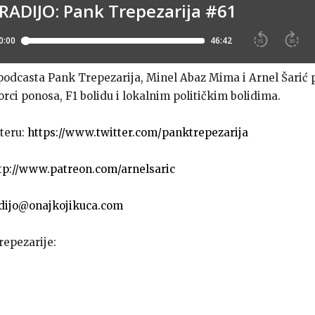
podcasta Pank Trepezarija, Minel Abaz Mima i Arnel Šarić p
rci ponosa, F1 bolidu i lokalnim političkim bolidima.
teru:
https://www.twitter.com/panktrepezarija
tp://www.patreon.com/arnelsaric
dijo@onajkojikuca.com
repezarije: