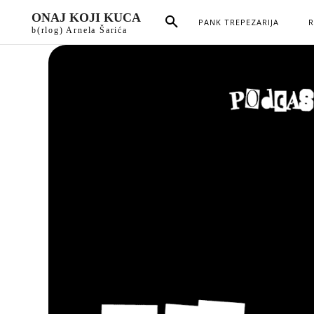
ONAJ KOJI KUCA
PANK TREPEZARIJA
R
b(rlog) Arnela Šarića