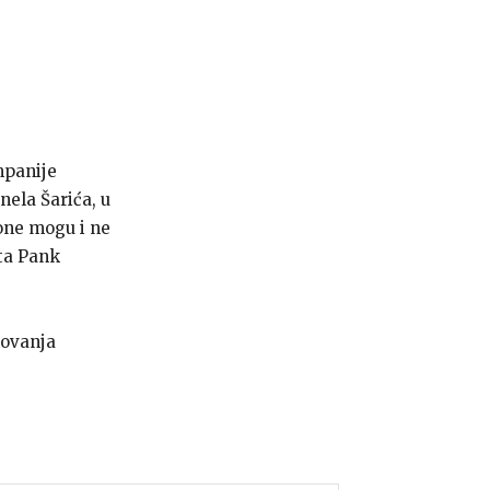
mpanije
nela Šarića, u
 one mogu i ne
sta Pank
lovanja