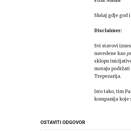
Print Mania
Slušaj gdje god i
Disclaimer:
Svi stavovi izne
navedene kao
pr
sklopu inicijati
moraju podržati 
Trepezarija.
Isto tako, tim P
kompanija koje
OSTAVITI ODGOVOR