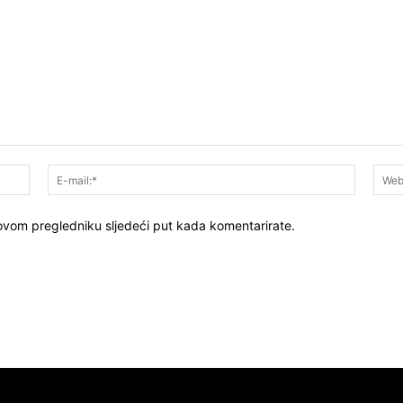
Ime:*
E-
mail:*
 ovom pregledniku sljedeći put kada komentarirate.