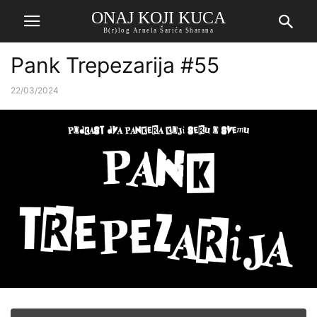
ONAJ KOJI KUCA
B(r)log Arnela Šarića Sharana
Pank Trepezarija #55
22/03/2024