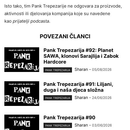
Isto tako, tim Pank Trepezarije ne odgovara za proizvode,
aktivnosti ili djelovanja kompanija koje su navedene
kao
prijatelji podcasta
.
POVEZANI ČLANCI
Pank Trepezarija #92: Planet
SAWA, klonovi Sarajlija i Zabok
Hardcore
Sharan
-
05/08/2026
PANK TREPEZARIJA
Pank Trepezarija #91: Liljani,
duga i naša djeca složna
Sharan
-
24/06/2026
PANK TREPEZARIJA
Pank Trepezarija #90
Sharan
-
03/06/2026
PANK TREPEZARIJA