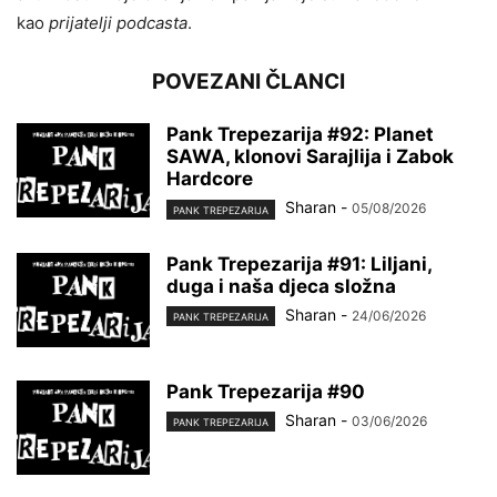
kao
prijatelji podcasta
.
POVEZANI ČLANCI
Pank Trepezarija #92: Planet
SAWA, klonovi Sarajlija i Zabok
Hardcore
Sharan
-
05/08/2026
PANK TREPEZARIJA
Pank Trepezarija #91: Liljani,
duga i naša djeca složna
Sharan
-
24/06/2026
PANK TREPEZARIJA
Pank Trepezarija #90
Sharan
-
03/06/2026
PANK TREPEZARIJA