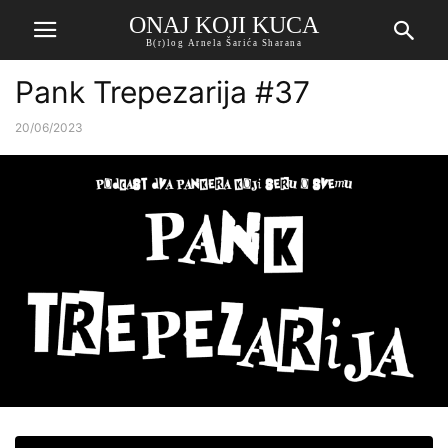
ONAJ KOJI KUCA
B(r)log Arnela Šarića Sharana
Pank Trepezarija #37
20/06/2023