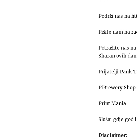
***
Podrži nas na
ht
Pišite nam na
ra
Potražite nas n
Sharan ovih da
Prijatelji Pank T
PiBrewery Shop
Print Mania
Slušaj gdje god i
Disclaimer: