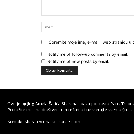
Komentar:
Spremite moje ime, e-mail i web stranicu u
Notify me of follow-up comments by email.
Notify me of new posts by email.
Ovo je b(r)log Arnela Šarića Sharana i baza podcasta Pank Trepez
Potražite me i na društvenim mrežama i ne vjerujte svemu što ta
Kontakt: sharan 𖦹 onajkojikuca • com