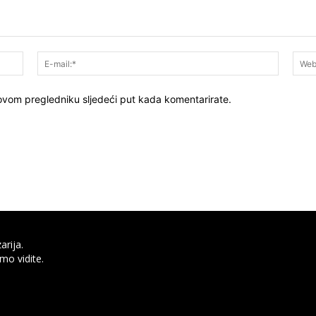
Ime:*
E-
mail:*
 ovom pregledniku sljedeći put kada komentarirate.
arija.
mo vidite.