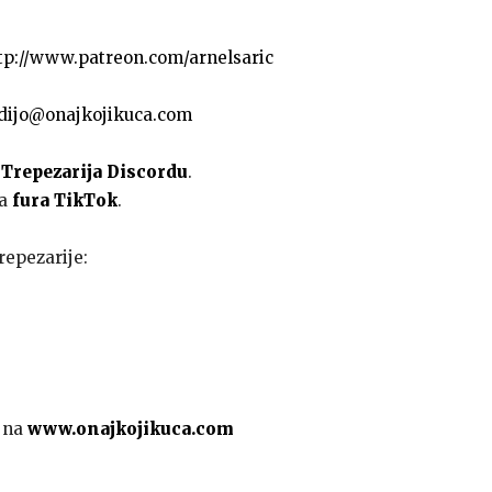
tp://www.patreon.com/arnelsaric
dijo@onajkojikuca.com
a
Trepezarija Discordu
.
na
fura TikTok
.
repezarije:
 na
www.onajkojikuca.com