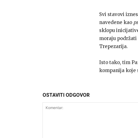
Svi stavovi izne
navedene kao
pr
sklopu inicijati
moraju podržati 
Trepezarija.
Isto tako, tim P
kompanija koje
OSTAVITI ODGOVOR