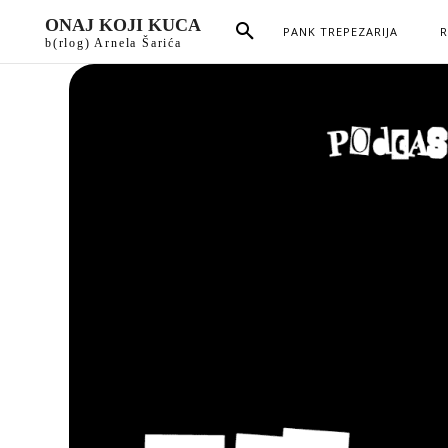
ONAJ KOJI KUCA
PANK TREPEZARIJA
R
b(rlog) Arnela Šarića