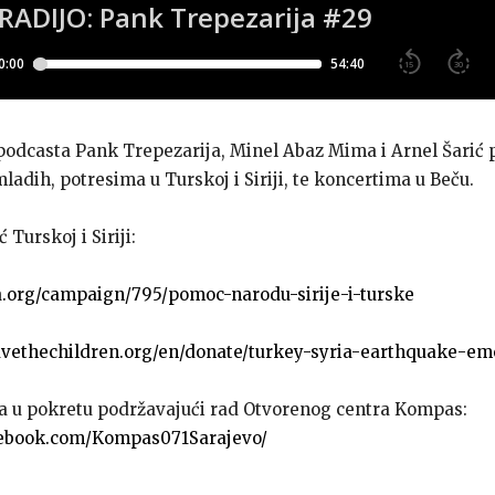
podcasta Pank Trepezarija, Minel Abaz Mima i Arnel Šarić 
adih, potresima u Turskoj i Siriji, te koncertima u Beču.
Turskoj i Siriji:
a.org/campaign/795/pomoc-narodu-sirije-i-turske
savethechildren.org/en/donate/turkey-syria-earthquake-e
a u pokretu podržavajući rad Otvorenog centra Kompas:
cebook.com/Kompas071Sarajevo/