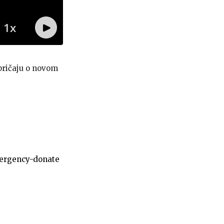
pričaju o novom
mergency-donate