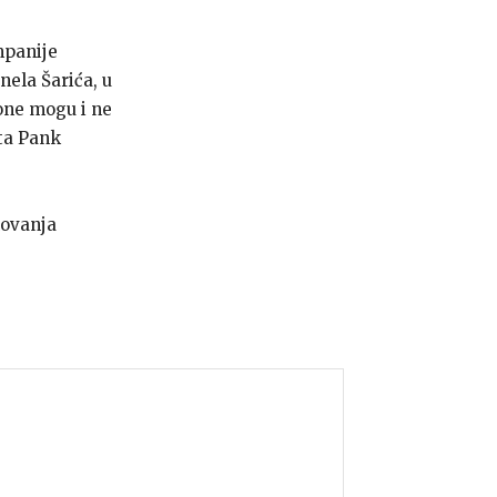
mpanije
nela Šarića, u
 one mogu i ne
sta Pank
lovanja