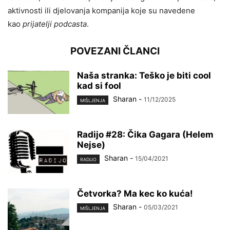
aktivnosti ili djelovanja kompanija koje su navedene
kao
prijatelji podcasta
.
POVEZANI ČLANCI
Naša stranka: Teško je biti cool
kad si fool
Sharan
-
11/12/2025
MIŠLJENJA
Radijo #28: Čika Gagara (Helem
Nejse)
Sharan
-
15/04/2021
RADIJO
Četvorka? Ma kec ko kuća!
Sharan
-
05/03/2021
MIŠLJENJA