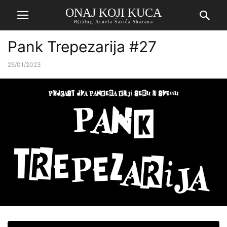
ONAJ KOJI KUCA
B(r)log Arnela Šarića Sharana
Pank Trepezarija #27
25/01/2023