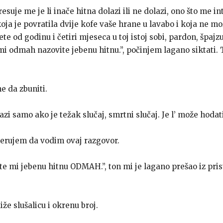
resuje me je li inače hitna dolazi ili ne dolazi, ono što me in
ja je povratila dvije kofe vaše hrane u lavabo i koja ne mo
jete od godinu i četiri mjeseca u toj istoj sobi, pardon, špajz
mi odmah nazovite jebenu hitnu.”, počinjem lagano siktati.
e da zbuniti.
azi samo ako je težak slučaj, smrtni slučaj. Je l’ može hoda
jerujem da vodim ovaj razgovor.
ite mi jebenu hitnu ODMAH.”, ton mi je lagano prešao iz pri
že slušalicu i okrenu broj.