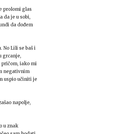
e prolomi glas
a da je u sobi,
ekundi da dođem
 No Lili se baš i
u grcanje,
m pričom, iako mi
im negativnim
m uspio učiniti je
izašao napolje,
ao u znak
očeo sam hodati