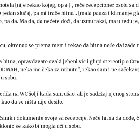
otela [nije rekao kojeg, op.a.]”, reče recepcioner osobi sa 
jedan slučaj, pa mi traže hitnu… [mala pauza i klimanje gl
, pa da. Ma da, da nećete doći, da uzmu taksi, ma u redu je, 
licu, okrenuo se prema meni i rekao da hitna neće da izađe n
a hitna, opravdavate svaki jebeni vic i glupi stereotip o Cr
 ODMAH, neka me čeka za minutu.”, rekao sam i ne sačekav
 u sobu.
sjedila na WC šolji kada sam ušao, ali je sadržaj njenog sto
t kao da se ništa nije desilo.
anik i dokumente svoje sa recepcije. Neće hitna da dođe, če
sklonio se kako bi mogla ući u sobu.