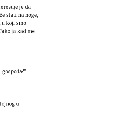
teresuje je da
že stati na noge,
u u koji smo
 Tako ja kad me
ti gospođa?”
stojnog u