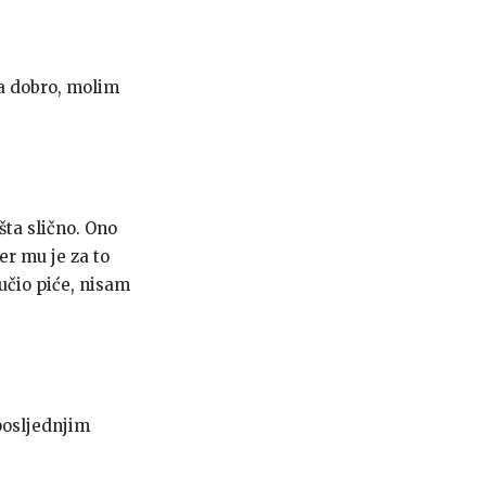
a dobro, molim
šta slično. Ono
jer mu je za to
učio piće, nisam
posljednjim