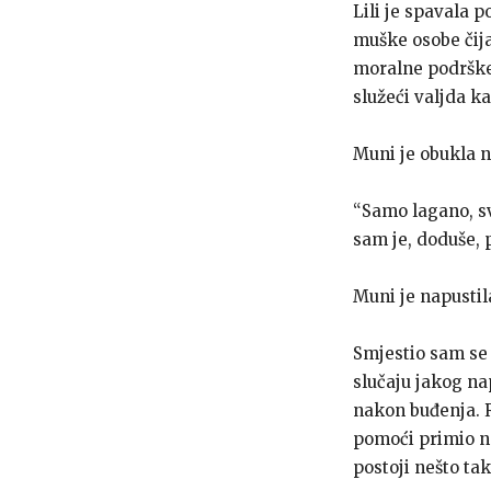
Lili je spavala p
muške osobe čija
moralne podrške 
služeći valjda k
Muni je obukla n
“Samo lagano, sve
sam je, doduše, 
Muni je napusti
Smjestio sam se 
slučaju jakog na
nakon buđenja. Re
pomoći primio ne
postoji nešto tak