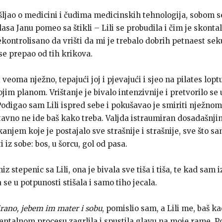
ljao o medicini i čudima medicinskih tehnologija, sobom s
glasa Janu pomeo sa štikli – Lili se probudila i čim je skontal
ekontrolisano da vrišti da mi je trebalo dobrih petnaest s
se prepao od tih krikova.
veoma nježno, tepajući joj i pjevajući i sjeo na pilates loptu.
ojim planom. Vrištanje je bivalo intenzivnije i pretvorilo se 
Podigao sam Lili ispred sebe i pokušavao je smiriti nježno
tavno ne ide baš kako treba. Valjda istraumiran dosadašnj
anjem koje je postajalo sve strašnije i strašnije, sve što sa
ati iz sobe: bos, u šorcu, gol od pasa.
z stepenic sa Lili, ona je bivala sve tiša i tiša, te kad sam 
 se u potpunosti stišala i samo tiho jecala.
irano, jebem im mater i sobu
, pomislio sam, a Lili me, baš k
talnom procesu zagrlila i spustila glavu na moje rame. P