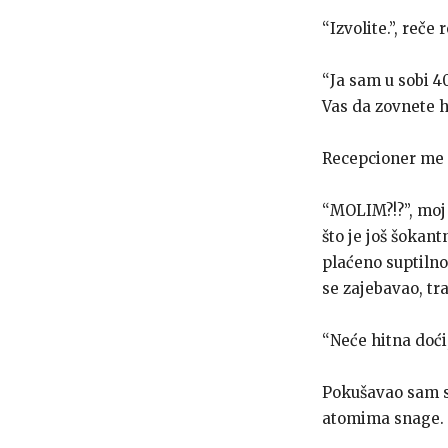
“Izvolite.”, reče
“Ja sam u sobi 4
Vas da zovnete h
Recepcioner me p
“MOLIM?!?”, moj 
što je još šokant
plaćeno suptilno
se zajebavao, t
“Neće hitna doći,
Pokušavao sam sk
atomima snage.