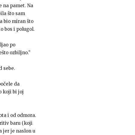
le na pamet. Na
bila što sam
a bio miran što
io bos i polugol.
ljao po
što ozbiljno.”
d sebe.
počele da
koji bi joj
ota i od odmora.
itiv baru (koji
 jer je naslon u