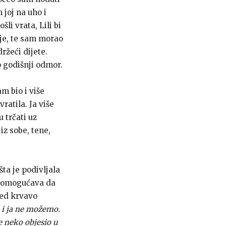
 joj na uho i
li vrata, Lili bi
nje, te sam morao
ržeći dijete.
 godišnji odmor.
m bio i više
ratila. Ja više
 trčati uz
iz sobe, tene,
ta je podivljala
i omogućava da
red krvavo
 i ja ne možemo.
 neko objesio u