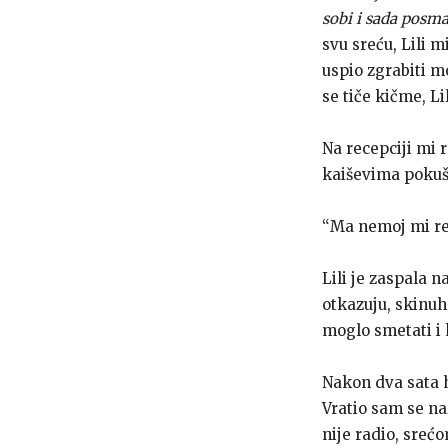
sobi i sada posmat
svu sreću, Lili m
uspio zgrabiti m
se tiče kičme, Li
Na recepciji mi 
kaiševima pokuša
“Ma nemoj mi reć
Lili je zaspala 
otkazuju, skinuh 
moglo smetati i
Nakon dva sata h
Vratio sam se na
nije radio, srećo