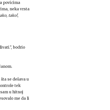
ena povicima
čima, neka vrsta
ako, tako!
,
ivati.”, bodrio
 Janom.
 šta se dešava u
ontrole tek
e sam u hitnoj
esovalo me da li