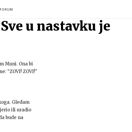
FORUM
 Sve u nastavku je
sam Muni. Ona bi
ne: “ZOVI! ZOVI!”
nikoga. Gledam
rio ili uradio
 da bude na