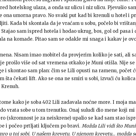
ed hotelskog ulaza, a onda uz ulicu i niz ulicu. Pjevušio sam
 ona umorna pravo. No svaki put kad bi krenuli u hotel i proš
jiti. Kada bi skontala da je vraćam u sobu, počelo bi vrišta
 Stajao sam ispred hotela i hodao ukrug, bos, gol od pasa i d
la na komade. Pitao sam se odakle mi snaga i kakav je ovo
emena. Nisam imao mobitel da provjerim koliko je sati, ali sa
e prošlo više od sat vremena otkako je Muni otišla. Nije se v
 i skontao sam plan: čim se Lili opusti na ramenu, počet ću
šta čekati lift. Ako se ona ne smiri u sobi, izvući ću kolica 
. Krenuh.
tome kako je soba 402 Lili zadavala noćne more. I moja maš
do vrata sobe u tom trenutku. Onaj suludi dio mene koji m
ro (skromnost je za neiskrene) upalio se kad sam stao isp
be i počeo prtljati ključem po bravi.
Možda Lili vidi što Muni
ro u toj sobi. U našem krevetu. U njenom krevetu… možda se