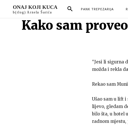
ONAJ KOJI KUCA
PANK TREPEZARIJA
R
b(rlog) Arnela Šarića
Kako sam proveo g
“Jesi li sigurna 
možda i rekla da
Rekao sam Muni 
Ušao sam u lift 
lijevo, gledam d
bilo šta, u hote
radnom mjestu, p