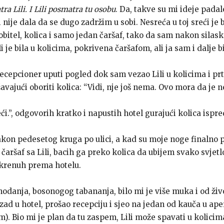
ra Lili. I Lili posmatra tu osobu
. Da, takve su mi ideje pada
i nije dala da se dugo zadržim u sobi. Nesreća u toj sreći je 
obitel, kolica i samo jedan čaršaf, tako da sam nakon silask
li je bila u kolicima, pokrivena čaršafom, ali ja sam i dalje b
recepcioner uputi pogled dok sam vezao Lili u kolicima i prt
vajući oboriti kolica: “Vidi, nje još nema. Ovo mora da je ne
i.”, odgovorih kratko i napustih hotel gurajući kolica ispre
nakon pedesetog kruga po ulici, a kad su moje noge finalno 
čaršaf sa Lili, bacih ga preko kolica da ubijem svako svjetlo 
 krenuh prema hotelu.
odanja, bosonogog tabananja, bilo mi je više muka i od živ
zad u hotel, prošao recepciju i sjeo na jedan od kauča u aper
m). Bio mi je plan da tu zaspem, Lili može spavati u kolicima