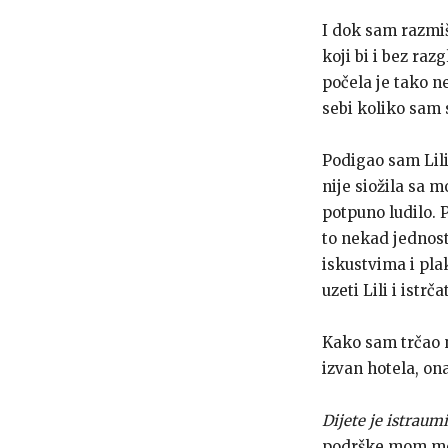
I dok sam razmiš
koji bi i bez raz
počela je tako n
sebi koliko sam 
Podigao sam Lili 
nije siožila sa m
potpuno ludilo. 
to nekad jednos
iskustvima i plak
uzeti Lili i istrč
Kako sam trčao ni
izvan hotela, ona
Dijete je istraum
podrške mom men