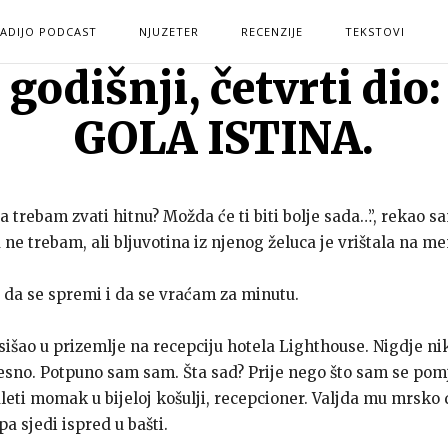
ADIJO PODCAST
NJUZETER
RECENZIJE
TEKSTOVI
odišnji, četvrti dio:
GOLA ISTINA.
da trebam zvati hitnu? Možda će ti biti bolje sada…”, rekao 
 ne trebam, ali bljuvotina iz njenog želuca je vrištala na me
da se spremi i da se vraćam za minutu.
i sišao u prizemlje na recepciju hotela Lighthouse. Nigdje 
esno. Potpuno sam sam. Šta sad? Prije nego što sam se pomje
l uleti momak u bijeloj košulji, recepcioner. Valjda mu mrsko
a sjedi ispred u bašti.