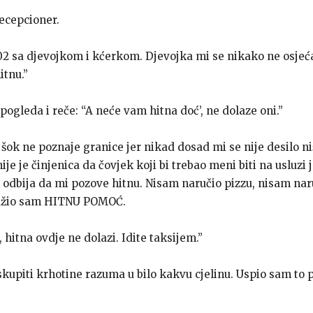
 recepcioner.
02 sa djevojkom i kćerkom. Djevojka mi se nikako ne osjeć
itnu.”
ogleda i reče: “A neće vam hitna doć’, ne dolaze oni.”
šok ne poznaje granice jer nikad dosad mi se nije desilo ni
nije je činjenica da čovjek koji bi trebao meni biti na usluzi 
 odbija da mi pozove hitnu. Nisam naručio pizzu, nisam nar
ražio sam HITNU POMOĆ.
 hitna ovdje ne dolazi. Idite taksijem.”
upiti krhotine razuma u bilo kakvu cjelinu. Uspio sam to 