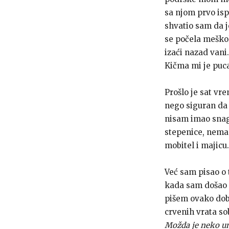
sa njom prvo ispr
shvatio sam da je
se počela meškol
izaći nazad vani.
Kičma mi je puca
Prošlo je sat vr
nego siguran da j
nisam imao snage
stepenice, nemam 
mobitel i majicu
Već sam pisao o 
kada sam došao 
pišem ovako dob
crvenih vrata so
Možda je neko um