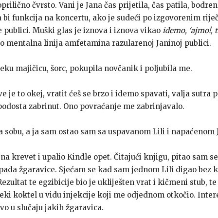
oprilično čvrsto. Vani je Jana čas prijetila, čas patila, bodr
 bi funkcija na koncertu, ako je sudeći po izgovorenim rije
publici. Muški glas je iznova i iznova vikao
idemo, ‘ajmo!, t
ao mentalna linija amfetamina razularenoj Janinoj publici.
eku majičicu, šorc, pokupila novčanik i poljubila me.
 je to okej, vratit ćeš se brzo i idemo spavati, valja sutra pl
podosta zabrinut. Ono povraćanje me zabrinjavalo.
la sobu, a ja sam ostao sam sa uspavanom Lili i napaćenom
na krevet i upalio Kindle opet. Čitajući knjigu, pitao sam se
pada žgaravice. Sjećam se kad sam jednom Lili digao bez k
zultat te egzibicije bio je ukliješten vrat i kičmeni stub, t
ki koktel u vidu injekcije koji me odjednom otkočio. Inter
vo u slučaju jakih žgaravica.