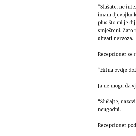
“Slušate, ne inte
imam djevojku ko
plus što mi je di
smješteni. Zato 
uhvati nervoza.
Recepcioner se n
“Hitna ovdje dol
Ja ne mogu da v
“Slušajte, nazov
neugodni.
Recepcioner podi