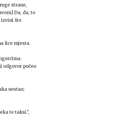
druge strane,
avom] Da, da, to
izvini što
a lice mjesta.
nogorcima.
ši odgovor počeo
maka nestao;
ka te taksi.”,