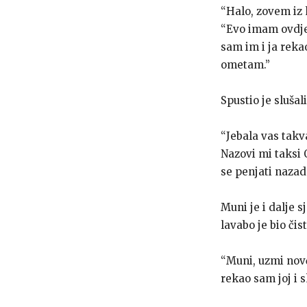
“Halo, zovem iz h
“Evo imam ovdje 
sam im i ja rekao
ometam.”
Spustio je sluša
“Jebala vas takv
Nazovi mi taksi
se penjati nazad
Muni je i dalje 
lavabo je bio čis
“Muni, uzmi novč
rekao sam joj i 