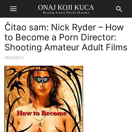
ONAJ KOJI KUCA
B(r)log Arnela Šarića Sharana
Čitao sam: Nick Ryder – How
to Become a Porn Director:
Shooting Amateur Adult Films
29/06/2013