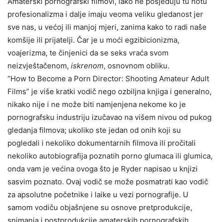
Amaterski pornografski filmovi, iako ne posjeduju tu notu
profesionalizma i dalje imaju veoma veliku gledanost jer
sve nas, u većoj ili manjoj mjeri, zanima kako to radi naše
komšije ili prijatelji. Čar je u moći egzibicionizma,
voajerizma, te činjenici da se seks vraća svom
neizvještačenom,
iskrenom
, osnovnom obliku.
“How to Become a Porn Director: Shooting Amateur Adult
Films” je više kratki vodič nego ozbiljna knjiga i generalno,
nikako nije i ne može biti namjenjena nekome ko je
pornografsku industriju izučavao na višem nivou od pukog
gledanja filmova; ukoliko ste jedan od onih koji su
pogledali i nekoliko dokumentarnih filmova ili pročitali
nekoliko autobiografija poznatih porno glumaca ili glumica,
onda vam je većina ovoga što je Ryder napisao u knjizi
sasvim poznato. Ovaj vodič se može posmatrati kao vodič
za apsolutne početnike i laike u vezi pornografije. U
samom vodiču objašnjene su osnove pretprodukcije,
snimanja i postprodukcije amaterskih pornografskih