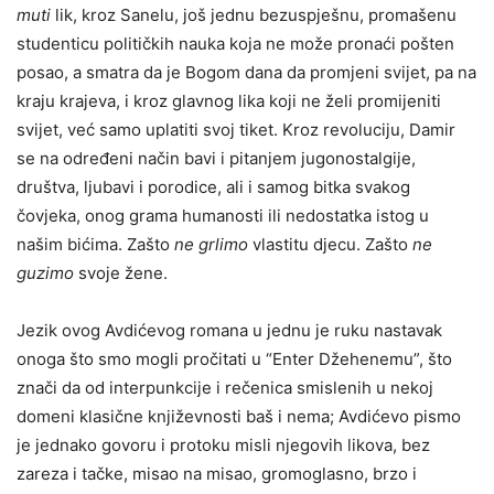
muti
lik, kroz Sanelu, još jednu bezuspješnu, promašenu
studenticu političkih nauka koja ne može pronaći pošten
posao, a smatra da je Bogom dana da promjeni svijet, pa na
kraju krajeva, i kroz glavnog lika koji ne želi promijeniti
svijet, već samo uplatiti svoj tiket. Kroz revoluciju, Damir
se na određeni način bavi i pitanjem jugonostalgije,
društva, ljubavi i porodice, ali i samog bitka svakog
čovjeka, onog grama humanosti ili nedostatka istog u
našim bićima. Zašto
ne grlimo
vlastitu djecu. Zašto
ne
guzimo
svoje žene.
Jezik ovog Avdićevog romana u jednu je ruku nastavak
onoga što smo mogli pročitati u “Enter Džehenemu”, što
znači da od interpunkcije i rečenica smislenih u nekoj
domeni klasične književnosti baš i nema; Avdićevo pismo
je jednako govoru i protoku misli njegovih likova, bez
zareza i tačke, misao na misao, gromoglasno, brzo i