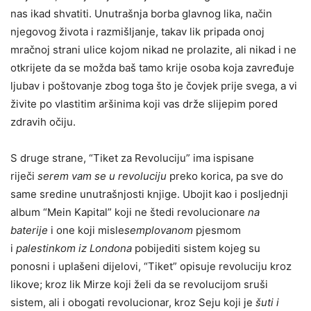
nas ikad shvatiti. Unutrašnja borba glavnog lika, način
njegovog života i razmišljanje, takav lik pripada onoj
mračnoj strani ulice kojom nikad ne prolazite, ali nikad i ne
otkrijete da se možda baš tamo krije osoba koja zavređuje
ljubav i poštovanje zbog toga što je čovjek prije svega, a vi
živite po vlastitim aršinima koji vas drže slijepim pored
zdravih očiju.
S druge strane, “Tiket za Revoluciju” ima ispisane
riječi
serem vam se u revoluciju
preko korica, pa sve do
same sredine unutrašnjosti knjige. Ubojit kao i posljednji
album “Mein Kapital” koji ne štedi revolucionare
na
baterije
i one koji misle
semplovanom
pjesmom
i
palestinkom iz Londona
pobijediti sistem kojeg su
ponosni i uplašeni dijelovi, “Tiket” opisuje revoluciju kroz
likove; kroz lik Mirze koji želi da se revolucijom sruši
sistem, ali i obogati revolucionar, kroz Seju koji je
šuti i