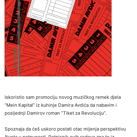
Iskoristio sam promociju novog muzičkog remek djela
“Mein Kapital” iz kuhinje Damira Avdića da nabavim i
posljednji Damirov roman “Tiket za Revoluciju”.
Spoznaja da ćeš uskoro postati otac mijenja perspektivu
života u potpunosti. Potpisnik ovih redova zna to iz