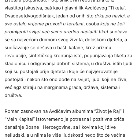
vlastitog iskustva, baš kao i glavni lik Avdićevog “Tiketa”.
Dvadesetdvogodišnjak, jedan od onih što
drka po navici, a
sve ostalo vrijeme provodi u teratani
, osoba
koja ne želi
promijeniti svijet već samo uredno naplatiti tiket
suočava
se sa najvećom dramom svog života, dolaskom djeteta, a
suočavanje se dešava u bašti kafane, kroz prizmu
revolucije, sintetičkog kreiranja iste, popunjavanja tiketa za
kladionicu i odigravanja dobrih sistema, u društvu istih ljudi
koji su postojali prije djeteta i koje će najvjerovatnije
postojati i nakon što ono dođe na svijet, ljudi koji ne žive,
već egzistiraju na marginama grada, države, sistema i
društva.
Roman zasnovan na Avdićevim albumima “Život je Raj” i
“Mein Kapital” istovremeno je potresna i pozitivna priča
današnje Bosne i Hercegovine, sa likovima koji žive
neljudski, a u njima je više ljudskosti nego što će većina