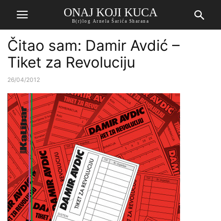
ONAJ KOJI KUCA
B(r)log Arnela Šarića Sharana
Čitao sam: Damir Avdić –
Tiket za Revoluciju
26/04/2012