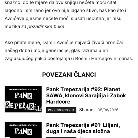
snažno, do te mjere da ovu knjigu nećete moći čitati
lagodno i smireno jer ovo nije lagano štivo, baš kao što i
Avdićeve pjesme nećete moći slušati usputno jer nisu
muzika
za pozadinske buke
.
Ako pitate mene, Damir Avdić je najveći živući hroničar
našeg doba i moje generacije, glas razuma u eri
zaglušujućeg pakla postojanja u Bosni i Hercegovini danas.
POVEZANI ČLANCI
Pank Trepezarija #92: Planet
SAWA, klonovi Sarajlija i Zabok
Hardcore
Sharan
-
05/08/2026
PANK TREPEZARIJA
Pank Trepezarija #91: Liljani,
duga i naša djeca složna