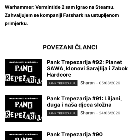
Warhammer: Vermintide 2 sam igrao na Steamu
.
Zahvaljujem se kompaniji Fatshark na ustupljenom
primjerku
.
POVEZANI ČLANCI
Pank Trepezarija #92: Planet
SAWA, klonovi Sarajlija i Zabok
Hardcore
Sharan
-
05/08/2026
PANK TREPEZARIJA
Pank Trepezarija #91: Liljani,
duga i naša djeca složna
Sharan
-
24/06/2026
PANK TREPEZARIJA
Pank Trepezarija #90