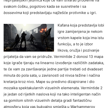
neprijateljskih jedinica koje će vam stvarati probleme na
svakom ćošku, pogotovo kada se susretnete i sa
bossevima
koji predstavljaju najžešće protivnike u igri.
Kafana koja predstavlja lobi
igre zamijenjena je nekom
vrstom kapele koja ima istu
funkciju, a to je izbor
likova, oružja i pozivanje
prijatelja da vam se pridruže. Vermintide 2 donosi 13 mapa
koje igrače tjeraju na linearno izvođenje različitih zadataka,
te će vam za završavanje jedne partije trebati od dvadeset
minuta do pola sata, u zavisnosti od nivoa težine i načina
kretanja kroz nivo. Mape su predivno dizajnirane i dio
mozaika spektakularnih vizuelnih elemenata. Vermintide 2
je jedan od rijetkih naslova koji na tako inteligentan način
sa gomilom sitnih vizuelnih detalja gradi fantastičnu
atmosferu koja vas bukvalno smješta u Warhammerov