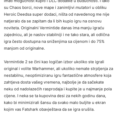
imati mogućnost kupiti i DLC dodatke u budućnosti. I iako
su Chaos borci, nove mape i zanimljivi
mutatori
u obliku
Heroic Deedsa super dodaci, ništa od navedenog me nije
natjeralo da se zapitam da li bih kupio igru na osnovu
noviteta. Originalni Vermintide danas ima manju igraću
zajednicu, ali je naslov stabilniji i ne tako stara, ali odlična
igra često dostupna na sniženjima sa cijenom i do 75%
manjom od originalne.
Vermintide 2 se čini kao logičan izbor ukoliko ste igrali
original i volite Warhammer, ali ukoliko nemate strpljenja za
nestabilnu, neoptimiziranu igru fantastične atmosfere koja
zahtjeva dosta vašeg vremena, najbolje je da sačekate
neku od nadolazećih rasprodaja i kupite je u najmanje pola
cijene. I neka se ta kupovina desi za nekih godinu dana,
kako bi minimizirali šansu da svako malo buljite u ekran
kojim vas Fatshark obavještava da se igra srušila.