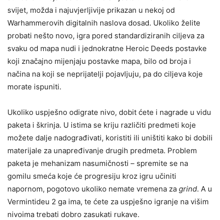
svijet, možda i najuvjerljivije prikazan u nekoj od
Warhammerovih digitalnih naslova dosad. Ukoliko želite
probati nešto novo, igra pored standardiziranih ciljeva za
svaku od mapa nudi i jednokratne Heroic Deeds postavke
koji značajno mijenjaju postavke mapa, bilo od broja i
načina na koji se neprijatelji pojavljuju, pa do ciljeva koje
morate ispuniti.
Ukoliko uspješno odigrate nivo, dobit ćete i nagrade u vidu
paketa i škrinja. U istima se kriju različiti predmeti koje
možete dalje nadograđivati, koristiti ili uništiti kako bi dobili
materijale za unapređivanje drugih predmeta. Problem
paketa je mehanizam nasumičnosti – spremite se na
gomilu smeća koje će progresiju kroz igru učiniti
napornom, pogotovo ukoliko nemate vremena za
grind
. A u
Vermintideu 2 ga ima, te ćete za uspješno igranje na višim
nivoima trebati dobro zasukati rukave.