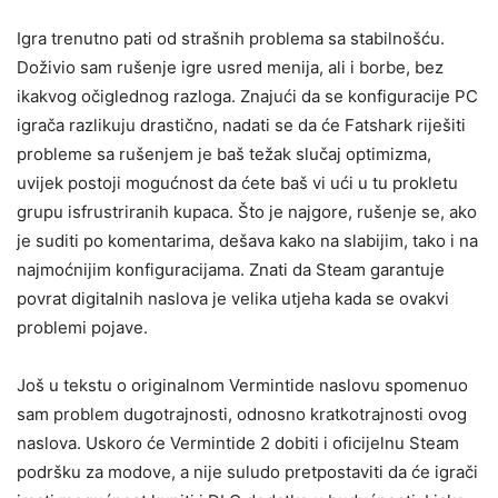
Igra trenutno pati od strašnih problema sa stabilnošću.
Doživio sam rušenje igre usred menija, ali i borbe, bez
ikakvog očiglednog razloga. Znajući da se konfiguracije PC
igrača razlikuju drastično, nadati se da će Fatshark riješiti
probleme sa rušenjem je baš težak slučaj optimizma,
uvijek postoji mogućnost da ćete baš vi ući u tu prokletu
grupu isfrustriranih kupaca. Što je najgore, rušenje se, ako
je suditi po komentarima, dešava kako na slabijim, tako i na
najmoćnijim konfiguracijama. Znati da Steam garantuje
povrat digitalnih naslova je velika utjeha kada se ovakvi
problemi pojave.
Još u tekstu o originalnom Vermintide naslovu spomenuo
sam problem dugotrajnosti, odnosno kratkotrajnosti ovog
naslova. Uskoro će Vermintide 2 dobiti i oficijelnu Steam
podršku za modove, a nije suludo pretpostaviti da će igrači