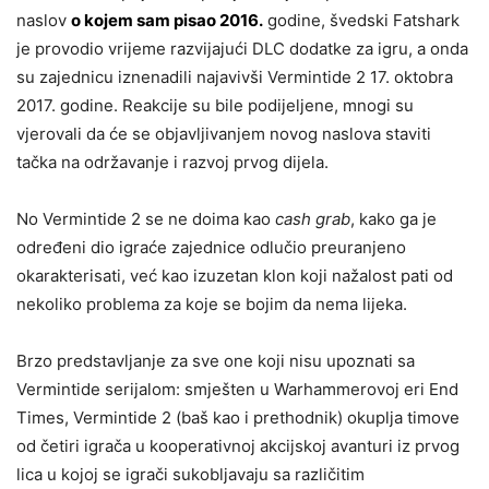
naslov
o kojem sam pisao 2016.
godine, švedski Fatshark
je provodio vrijeme razvijajući DLC dodatke za igru, a onda
su zajednicu iznenadili najavivši Vermintide 2 17. oktobra
2017. godine. Reakcije su bile podijeljene, mnogi su
vjerovali da će se objavljivanjem novog naslova staviti
tačka na održavanje i razvoj prvog dijela.
No Vermintide 2 se ne doima kao
cash grab
, kako ga je
određeni dio igraće zajednice odlučio preuranjeno
okarakterisati, već kao izuzetan klon koji nažalost pati od
nekoliko problema za koje se bojim da nema lijeka.
Brzo predstavljanje za sve one koji nisu upoznati sa
Vermintide serijalom: smješten u Warhammerovoj eri End
Times, Vermintide 2 (baš kao i prethodnik) okuplja timove
od četiri igrača u kooperativnoj akcijskoj avanturi iz prvog
lica u kojoj se igrači sukobljavaju sa različitim