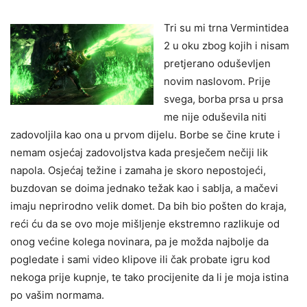
Tri su mi trna Vermintidea
2 u oku zbog kojih i nisam
pretjerano oduševljen
novim naslovom. Prije
svega, borba prsa u prsa
me nije oduševila niti
zadovoljila kao ona u prvom dijelu. Borbe se čine krute i
nemam osjećaj zadovoljstva kada presječem nečiji lik
napola. Osjećaj težine i zamaha je skoro nepostojeći,
buzdovan se doima jednako težak kao i sablja, a mačevi
imaju neprirodno velik domet. Da bih bio pošten do kraja,
reći ću da se ovo moje mišljenje ekstremno razlikuje od
onog većine kolega novinara, pa je možda najbolje da
pogledate i sami video klipove ili čak probate igru kod
nekoga prije kupnje, te tako procijenite da li je moja istina
po vašim normama.