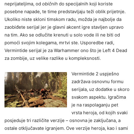
neprijateljima, od
običnih
do specijalnih koji koriste
posebne napade, te time predstavljaju teži oblik prijetnje.
Ukoliko niste skloni timskom radu, možda je najbolje da
zaobiđete serijal jer je glavni akcent igre stavljen upravo
na tim. Ako se odlučite krenuti u solo vode ili ne biti od
pomoći svojim kolegama, mrtvi ste. Usporedbe radi,
Vermintide serijal je za Warhammer ono što je Left 4 Dead
za zombije, uz velike razlike u kompleksnosti.
Vermintide 2 uspješno
zadržava osnovnu formu
serijala, uz dodatke u skoro
svakom aspektu. Igračima
je na raspolaganju pet
vrsta heroja, od kojih svaki
posjeduje tri različite verzije – osnovna je zaključana, a
ostale otključavate igranjem. Ove verzije heroja, kao i sami