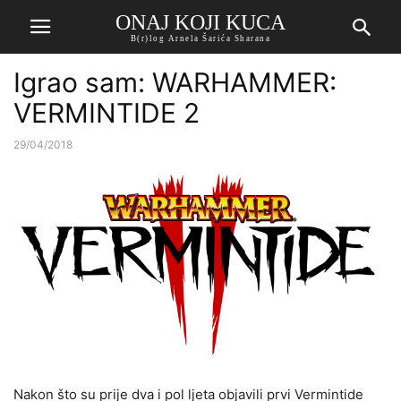
ONAJ KOJI KUCA
B(r)log Arnela Šarića Sharana
Igrao sam: WARHAMMER:
VERMINTIDE 2
29/04/2018
Nakon što su prije dva i pol ljeta objavili prvi Vermintide