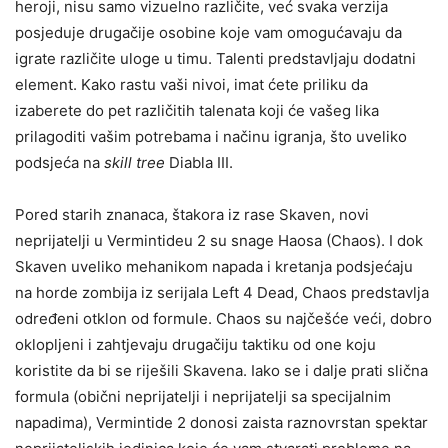
heroji, nisu samo vizuelno različite, već svaka verzija
posjeduje drugačije osobine koje vam omogućavaju da
igrate različite uloge u timu. Talenti predstavljaju dodatni
element. Kako rastu vaši nivoi, imat ćete priliku da
izaberete do pet različitih talenata koji će vašeg lika
prilagoditi vašim potrebama i načinu igranja, što uveliko
podsjeća na
skill tree
Diabla III.
Pored starih znanaca, štakora iz rase Skaven, novi
neprijatelji u Vermintideu 2 su snage Haosa (Chaos). I dok
Skaven uveliko mehanikom napada i kretanja podsjećaju
na horde zombija iz serijala Left 4 Dead, Chaos predstavlja
određeni otklon od formule. Chaos su najčešće veći, dobro
oklopljeni i zahtjevaju drugačiju taktiku od one koju
koristite da bi se riješili Skavena. Iako se i dalje prati slična
formula (obični neprijatelji i neprijatelji sa specijalnim
napadima), Vermintide 2 donosi zaista raznovrstan spektar