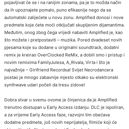
pojavljivat će se i na ranijim zonama, pa je to možda način
da ih upoznajete pomalo, puno efikasnije nego da se
automatski zalijećete u novu zonu. Amplified donosi i nove
predmete koje ćete moći otključati skupljenim dijamantima.
Međutim, onog zbog čega vrijedi nabaviti Amplified je, kao
što možete i pretpostaviti – muzika. Pored dvadeset novih
pjesama koje su dodane u originalni soundtrack, dodatni
remix je kreirao OverClocked ReMix, a dobili smo i pristup i
novim remixima FamilyJulesa, A_Rivala, Virta i što je
najvažnije – Girlfriend Recordsa! Svijet Necrodancera
postao je mnogo zabavnije mjesto otkako su elektronski
synthwave udari počeli da tresu zidove!
Dobra stvar u svemu ovome je činjenica da je Amplified
trenutno dostupan u Early Access izdanju. DLC je ispoliran,
a za vrijeme Early Access faze, razvojni tim obećava
dodatne predmete, još novih neprijatelja, filmiće koji će