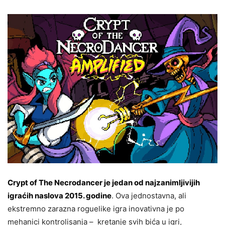
Crypt of The Necrodancer je jedan od najzanimljivijih
igraćih naslova 2015. godine
. Ova jednostavna, ali
ekstremno zarazna roguelike igra inovativna je po
mehanici kontrolisanja – kretanje svih bića u igri,