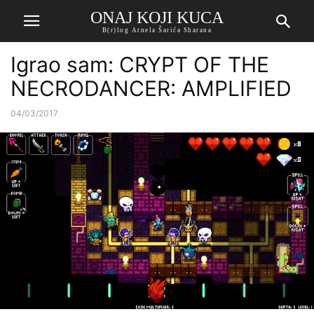
ONAJ KOJI KUCA
B(r)log Arnela Šarića Sharana
Igrao sam: CRYPT OF THE
NECRODANCER: AMPLIFIED
04/03/2017