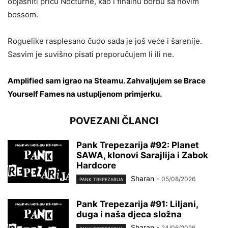
objasniti priču Nocturne, kao i finalnu borbu sa novim
bossom.
Roguelike rasplesano čudo sada je još veće i šarenije.
Sasvim je suvišno pisati preporučujem li ili ne.
Amplified sam igrao na Steamu
.
Zahvaljujem se Brace
Yourself Fames na ustupljenom primjerku
.
POVEZANI ČLANCI
Pank Trepezarija #92: Planet
SAWA, klonovi Sarajlija i Zabok
Hardcore
Sharan
-
05/08/2026
PANK TREPEZARIJA
Pank Trepezarija #91: Liljani,
duga i naša djeca složna
Sharan
-
24/06/2026