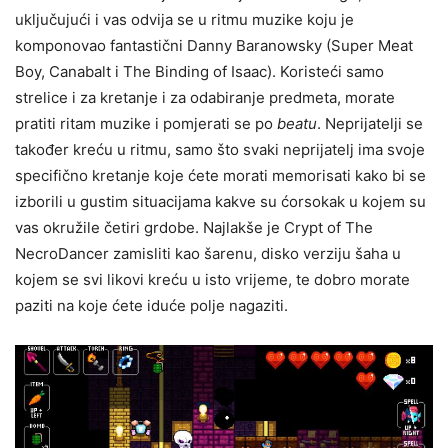
uključujući i vas odvija se u ritmu muzike koju je
komponovao fantastični Danny Baranowsky (Super Meat
Boy, Canabalt i The Binding of Isaac). Koristeći samo
strelice i za kretanje i za odabiranje predmeta, morate
pratiti ritam muzike i pomjerati se po
beatu
. Neprijatelji se
također kreću u ritmu, samo što svaki neprijatelj ima svoje
specifično kretanje koje ćete morati memorisati kako bi se
izborili u gustim situacijama kakve su ćorsokak u kojem su
vas okružile četiri grdobe. Najlakše je Crypt of The
NecroDancer zamisliti kao šarenu, disko verziju šaha u
kojem se svi likovi kreću u isto vrijeme, te dobro morate
paziti na koje ćete iduće polje nagaziti.