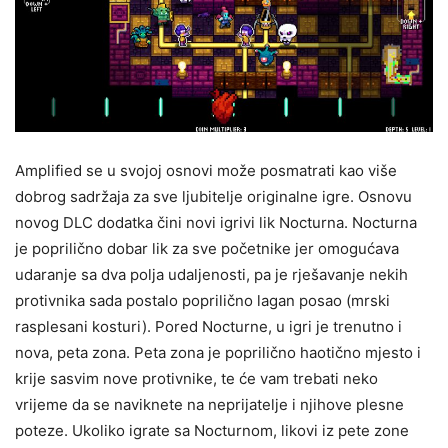
Amplified se u svojoj osnovi može posmatrati kao više
dobrog sadržaja za sve ljubitelje originalne igre. Osnovu
novog DLC dodatka čini novi igrivi lik Nocturna. Nocturna
je poprilično dobar lik za sve početnike jer omogućava
udaranje sa dva polja udaljenosti, pa je rješavanje nekih
protivnika sada postalo poprilično lagan posao (mrski
rasplesani kosturi). Pored Nocturne, u igri je trenutno i
nova, peta zona. Peta zona je poprilično haotično mjesto i
krije sasvim nove protivnike, te će vam trebati neko
vrijeme da se naviknete na neprijatelje i njihove plesne
poteze. Ukoliko igrate sa Nocturnom, likovi iz pete zone