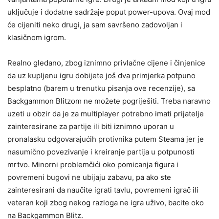
uključuje i dodatne sadržaje poput power-upova. Ovaj mod
će cijeniti neko drugi, ja sam savršeno zadovoljan i
klasičnom igrom.
Realno gledano, zbog iznimno privlačne cijene i činjenice
da uz kupljenu igru dobijete još dva primjerka potpuno
besplatno (barem u trenutku pisanja ove recenzije), sa
Backgammon Blitzom ne možete pogriješiti. Treba naravno
uzeti u obzir da je za multiplayer potrebno imati prijatelje
zainteresirane za partije ili biti iznimno uporan u
pronalasku odgovarajućih protivnika putem Steama jer je
nasumično povezivanje i kreiranje partija u potpunosti
mrtvo. Minorni problemčići oko pomicanja figura i
povremeni bugovi ne ubijaju zabavu, pa ako ste
zainteresirani da naučite igrati tavlu, povremeni igrač ili
veteran koji zbog nekog razloga ne igra uživo, bacite oko
na Backgammon Blitz.