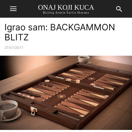
ONAJ KOJI KUCA
B(r)log Arnela Šarića Sharana
Igrao sam: BACKGAMMON
BLITZ
27/01/2017