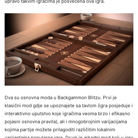
upravo takvim igračima je posvećena ova igra.
Dva su osnovna moda u Backgammon Blitzu. Prvi je
klasični mod gdje se upoznajete sa tavlom (igra posjeduje i
interaktivno uputstvo koje igračima veoma brzo i efikasno
pojasni osnovna pravila), ali i mnogobrojnim varijacijama
kojima partije možete prilagoditi različitim lokalnim
varijantama popularne igre. Drugi je arkadni mod koji u igru