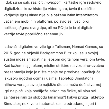
I dok su se šah, različiti
monopoli
i kartaške igre redovno
digitalizirali kroz historiju video igara, tavla (i različite
varijacije igre) nikad nije bila pažena istim intenzitetom.
Jačanjem mobilnih platformi, pojavio se i veći broj
aplikacija/igara ovog tipa, ali na PC-ju je broj digitalnih
verzija tavle poprilično zanemarljiv.
Izdavači digitalne verzije igre Talisman, Nomad Games, su
2015. godine objavili Backgammon Blitz koji se u svojoj
suštini može smatrati najljepšom digitalnom verzijom tavle.
Kad kažem najljepšom, mislim striktno na vizuelno-zvučnu
prezentaciju koja je ništa manje od predivne; opuštajuće
iskustvo ugodnu očima i ušima. Tabletop Simulator i
njihova verzija tavle je najbliže što se može doći stvarnoj
igri na ploči koja podliježe zakonima fizike, ali nisu svi
zainteresirani za slobodu (anarhiju?) kakvu pruža Tabletop
Simulator; neki vole i automatizam u određenoj mjeri i