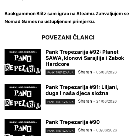
Backgammon Blitz sam igrao na Steamu
.
Zahvaljujem se
Nomad Games na ustupljenom primjerku
.
POVEZANI ČLANCI
Pank Trepezarija #92: Planet
SAWA, klonovi Sarajlija i Zabok
Hardcore
Sharan
-
05/08/2026
PANK TREPEZARIJA
Pank Trepezarija #91: Liljani,
duga i naša djeca složna
Sharan
-
24/06/2026
PANK TREPEZARIJA
Pank Trepezarija #90
Sharan
-
03/06/2026
PANK TREPEZARIJA