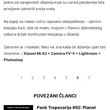
jedna od sarajevskih džamija koje su usred pandemije bile
prisiljene zatvoriti svoja vrata.
Na kapiji se nalazi ručno ispisano obavještenje – vjernici
klanjaju kući, dok će imam, mujezin i članovi džematskog
odbora držati kontinuitet klanjanja u džamiji.
Zatvoren je i mekteb. Niko ne zna kada će džamije opet biti
otvorene. /
Xiaomi Mi A2 + Camera FV-5 + Lightroom +
Photoshop
1
2
3
4
5
6
7
POVEZANI ČLANCI
Pank Trepezarija #92: Planet