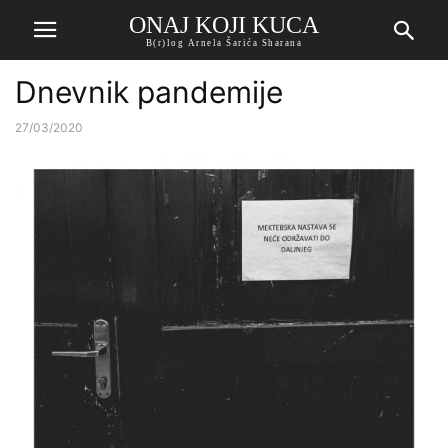
ONAJ KOJI KUCA
B(r)log Arnela Šarića Sharana
Dnevnik pandemije
27/03/2020