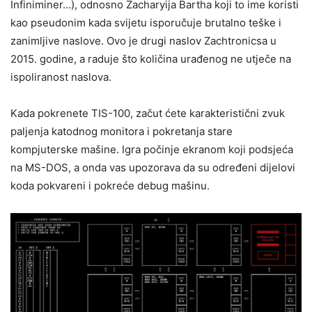
Infiniminer…), odnosno Zacharyija Bartha koji to ime koristi
kao pseudonim kada svijetu isporučuje brutalno teške i
zanimljive naslove. Ovo je drugi naslov Zachtronicsa u
2015. godine, a raduje što količina urađenog ne utječe na
ispoliranost naslova.
Kada pokrenete TIS-100, začut ćete karakteristični zvuk
paljenja katodnog monitora i pokretanja stare
kompjuterske mašine. Igra počinje ekranom koji podsjeća
na MS-DOS, a onda vas upozorava da su određeni dijelovi
koda pokvareni i pokreće debug mašinu.