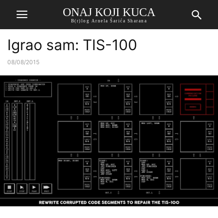
ONAJ KOJI KUCA
B(r)log Arnela Šarića Sharana
Igrao sam: TIS-100
08/08/2015