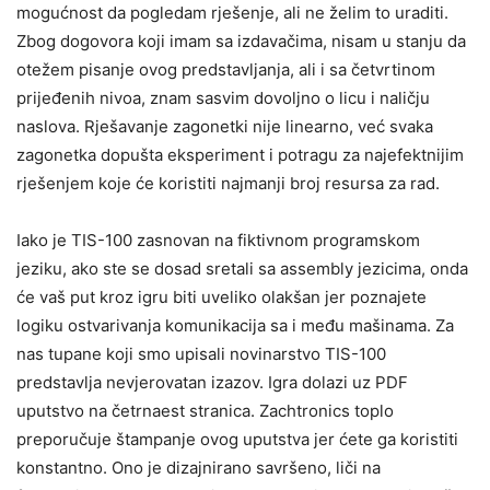
mogućnost da pogledam rješenje, ali ne želim to uraditi.
Zbog dogovora koji imam sa izdavačima, nisam u stanju da
otežem pisanje ovog predstavljanja, ali i sa četvrtinom
prijeđenih nivoa, znam sasvim dovoljno o licu i naličju
naslova. Rješavanje zagonetki nije linearno, već svaka
zagonetka dopušta eksperiment i potragu za najefektnijim
rješenjem koje će koristiti najmanji broj resursa za rad.
Iako je TIS-100 zasnovan na fiktivnom programskom
jeziku, ako ste se dosad sretali sa assembly jezicima, onda
će vaš put kroz igru biti uveliko olakšan jer poznajete
logiku ostvarivanja komunikacija sa i među mašinama. Za
nas tupane koji smo upisali novinarstvo TIS-100
predstavlja nevjerovatan izazov. Igra dolazi uz PDF
uputstvo na četrnaest stranica. Zachtronics toplo
preporučuje štampanje ovog uputstva jer ćete ga koristiti
konstantno. Ono je dizajnirano savršeno, liči na