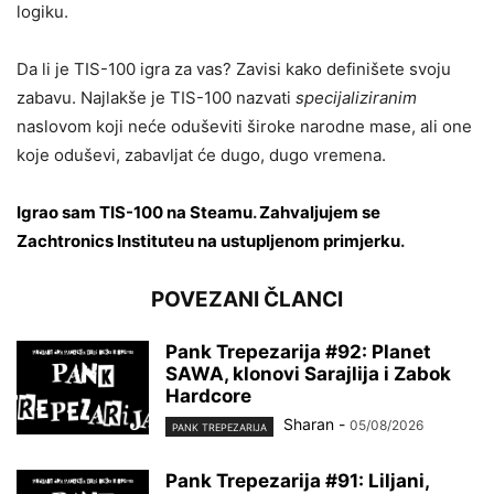
logiku.
Da li je TIS-100 igra za vas? Zavisi kako definišete svoju
zabavu. Najlakše je TIS-100 nazvati
specijaliziranim
naslovom koji neće oduševiti široke narodne mase, ali one
koje oduševi, zabavljat će dugo, dugo vremena.
Igrao sam TIS-100 na Steamu
.
Zahvaljujem se
Zachtronics Instituteu na ustupljenom primjerku
.
POVEZANI ČLANCI
Pank Trepezarija #92: Planet
SAWA, klonovi Sarajlija i Zabok
Hardcore
Sharan
-
05/08/2026
PANK TREPEZARIJA
Pank Trepezarija #91: Liljani,