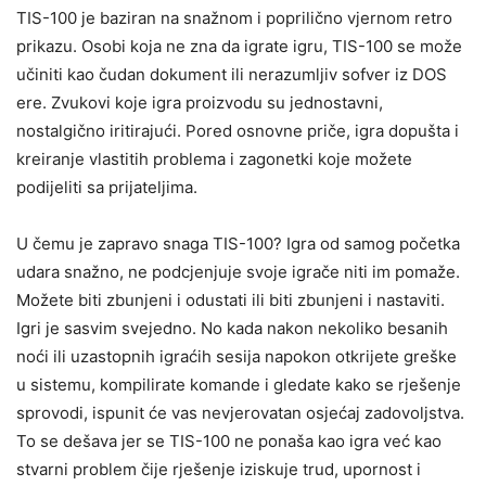
TIS-100 je baziran na snažnom i poprilično vjernom retro
prikazu. Osobi koja ne zna da igrate igru, TIS-100 se može
učiniti kao čudan dokument ili nerazumljiv sofver iz DOS
ere. Zvukovi koje igra proizvodu su jednostavni,
nostalgično iritirajući. Pored osnovne priče, igra dopušta i
kreiranje vlastitih problema i zagonetki koje možete
podijeliti sa prijateljima.
U čemu je zapravo snaga TIS-100? Igra od samog početka
udara snažno, ne podcjenjuje svoje igrače niti im pomaže.
Možete biti zbunjeni i odustati ili biti zbunjeni i nastaviti.
Igri je sasvim svejedno. No kada nakon nekoliko besanih
noći ili uzastopnih igraćih sesija napokon otkrijete greške
u sistemu, kompilirate komande i gledate kako se rješenje
sprovodi, ispunit će vas nevjerovatan osjećaj zadovoljstva.
To se dešava jer se TIS-100 ne ponaša kao igra već kao
stvarni problem čije rješenje iziskuje trud, upornost i