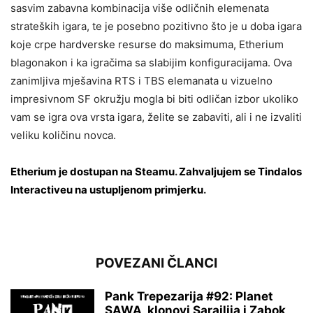
sasvim zabavna kombinacija više odličnih elemenata
strateških igara, te je posebno pozitivno što je u doba igara
koje crpe hardverske resurse do maksimuma, Etherium
blagonakon i ka igračima sa slabijim konfiguracijama. Ova
zanimljiva mješavina RTS i TBS elemanata u vizuelno
impresivnom SF okružju mogla bi biti odličan izbor ukoliko
vam se igra ova vrsta igara, želite se zabaviti, ali i ne izvaliti
veliku količinu novca.
Etherium je dostupan na Steamu
.
Zahvaljujem se Tindalos
Interactiveu na ustupljenom primjerku
.
POVEZANI ČLANCI
Pank Trepezarija #92: Planet
SAWA, klonovi Sarajlija i Zabok