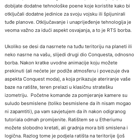
dobijate dodatne tehnološke poene koje koristite kako bi
otključali dodatne jedinice za svoju vojsku ili špijunirali
tuđe planove. Otključavanje i unaprijeđenje tehnologija je
veoma važno za idući aspekt osvajanja, a to je RTS borba.
Ukoliko se desi da nasrnete na tuđu teritoriju na planeti ili
neko nasrne na vašu, slijedi drugi dio Conquesta, odnosno
borba. Nakon kratke uvodne animacije koju možete
prekinuti (ali nećete jer podiže atmosferu i povezuje dva
aspekta Conquest moda), a koja prikazuje ateriranje vaše
baze na ratište, teren prelazi u klasičnu stratešku
izometriju. Početne komande za pomjeranje kamere su
suludo besmislene (toliko besmislene da ih nisam mogao
ni zapamtiti), pa vam savjetujem da ih nakon odigranog
tutoriala odmah promijenite. Ratištem se u Etheriumu
možete slobodno kretati, ali gradnja mora biti smislena i
logična. Razlog tome je podjela ratišta na teritorije (još