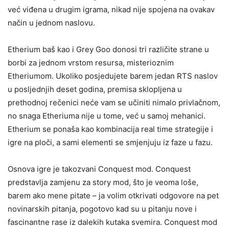
već viđena u drugim igrama, nikad nije spojena na ovakav
način u jednom naslovu.
Etherium baš kao i Grey Goo donosi tri različite strane u
borbi za jednom vrstom resursa, misterioznim
Etheriumom. Ukoliko posjedujete barem jedan RTS naslov
u posljednjih deset godina, premisa sklopljena u
prethodnoj rečenici neće vam se učiniti nimalo privlačnom,
no snaga Etheriuma nije u tome, već u samoj mehanici.
Etherium se ponaša kao kombinacija real time strategije i
igre na ploči, a sami elementi se smjenjuju iz faze u fazu.
Osnova igre je takozvani Conquest mod. Conquest
predstavlja zamjenu za story mod, što je veoma loše,
barem ako mene pitate – ja volim otkrivati odgovore na pet
novinarskih pitanja, pogotovo kad su u pitanju nove i
fascinantne rase iz dalekih kutaka svemira. Conquest mod