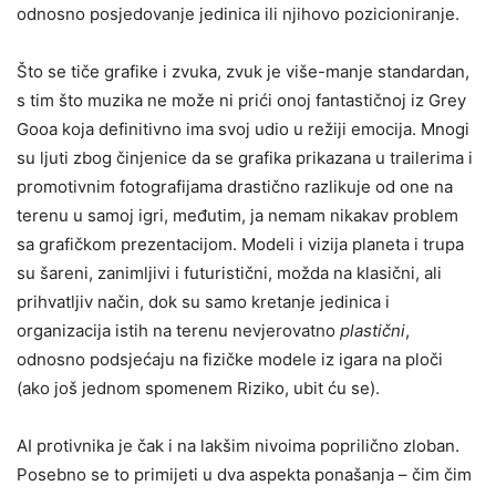
odnosno posjedovanje jedinica ili njihovo pozicioniranje.
Što se tiče grafike i zvuka, zvuk je više-manje standardan,
s tim što muzika ne može ni prići onoj fantastičnoj iz Grey
Gooa koja definitivno ima svoj udio u režiji emocija. Mnogi
su ljuti zbog činjenice da se grafika prikazana u trailerima i
promotivnim fotografijama drastično razlikuje od one na
terenu u samoj igri, međutim, ja nemam nikakav problem
sa grafičkom prezentacijom. Modeli i vizija planeta i trupa
su šareni, zanimljivi i futuristični, možda na klasični, ali
prihvatljiv način, dok su samo kretanje jedinica i
organizacija istih na terenu nevjerovatno
plastični
,
odnosno podsjećaju na fizičke modele iz igara na ploči
(ako još jednom spomenem Riziko, ubit ću se).
AI protivnika je čak i na lakšim nivoima poprilično zloban.
Posebno se to primijeti u dva aspekta ponašanja – čim čim