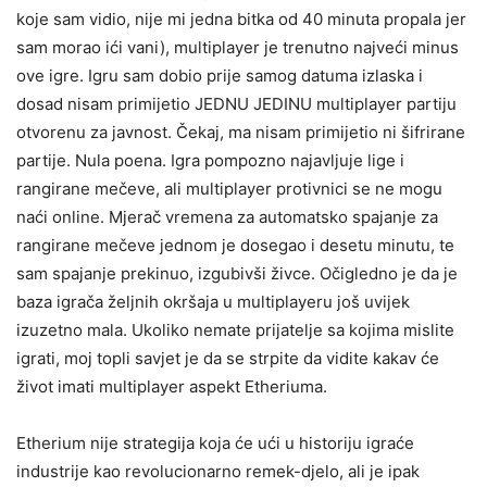
koje sam vidio, nije mi jedna bitka od 40 minuta propala jer
sam morao ići vani), multiplayer je trenutno najveći minus
ove igre. Igru sam dobio prije samog datuma izlaska i
dosad nisam primijetio JEDNU JEDINU multiplayer partiju
otvorenu za javnost. Čekaj, ma nisam primijetio ni šifrirane
partije. Nula poena. Igra pompozno najavljuje lige i
rangirane mečeve, ali multiplayer protivnici se ne mogu
naći online. Mjerač vremena za automatsko spajanje za
rangirane mečeve jednom je dosegao i desetu minutu, te
sam spajanje prekinuo, izgubivši živce. Očigledno je da je
baza igrača željnih okršaja u multiplayeru još uvijek
izuzetno mala. Ukoliko nemate prijatelje sa kojima mislite
igrati, moj topli savjet je da se strpite da vidite kakav će
život imati multiplayer aspekt Etheriuma.
Etherium nije strategija koja će ući u historiju igraće
industrije kao revolucionarno remek-djelo, ali je ipak