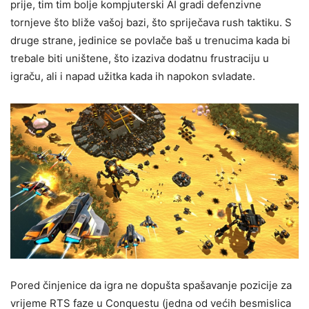
prije, tim tim bolje kompjuterski AI gradi defenzivne
tornjeve što bliže vašoj bazi, što spriječava rush taktiku. S
druge strane, jedinice se povlače baš u trenucima kada bi
trebale biti uništene, što izaziva dodatnu frustraciju u
igraču, ali i napad užitka kada ih napokon svladate.
Pored činjenice da igra ne dopušta spašavanje pozicije za
vrijeme RTS faze u Conquestu (jedna od većih besmislica