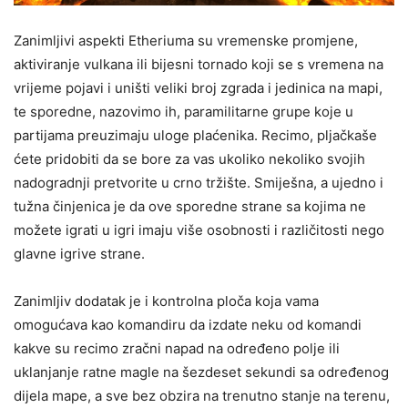
Zanimljivi aspekti Etheriuma su vremenske promjene,
aktiviranje vulkana ili bijesni tornado koji se s vremena na
vrijeme pojavi i uništi veliki broj zgrada i jedinica na mapi,
te sporedne, nazovimo ih, paramilitarne grupe koje u
partijama preuzimaju uloge plaćenika. Recimo, pljačkaše
ćete pridobiti da se bore za vas ukoliko nekoliko svojih
nadogradnji pretvorite u crno tržište. Smiješna, a ujedno i
tužna činjenica je da ove sporedne strane sa kojima ne
možete igrati u igri imaju više osobnosti i različitosti nego
glavne igrive strane.
Zanimljiv dodatak je i kontrolna ploča koja vama
omogućava kao komandiru da izdate neku od komandi
kakve su recimo zračni napad na određeno polje ili
uklanjanje ratne magle na šezdeset sekundi sa određenog
dijela mape, a sve bez obzira na trenutno stanje na terenu,