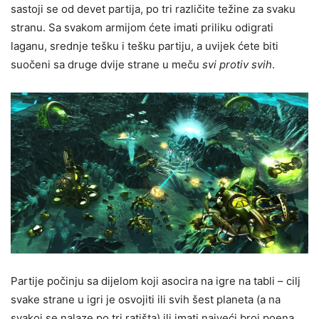
sastoji se od devet partija, po tri različite težine za svaku
stranu. Sa svakom armijom ćete imati priliku odigrati
laganu, srednje tešku i tešku partiju, a uvijek ćete biti
suočeni sa druge dvije strane u meču
svi protiv svih
.
Partije počinju sa dijelom koji asocira na igre na tabli – cilj
svake strane u igri je osvojiti ili svih šest planeta (a na
svakoj se nalaze po tri ratišta) ili imati najveći broj poena