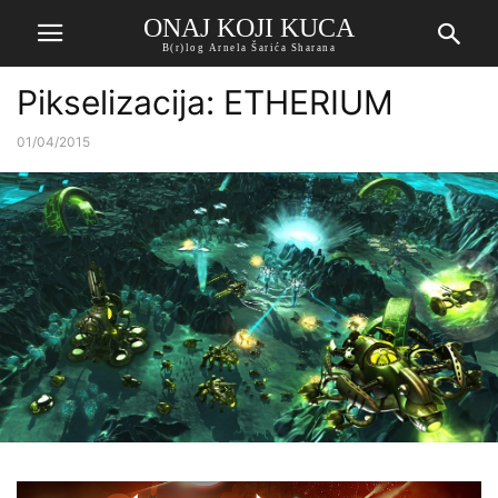
ONAJ KOJI KUCA
B(r)log Arnela Šarića Sharana
Pikselizacija: ETHERIUM
01/04/2015