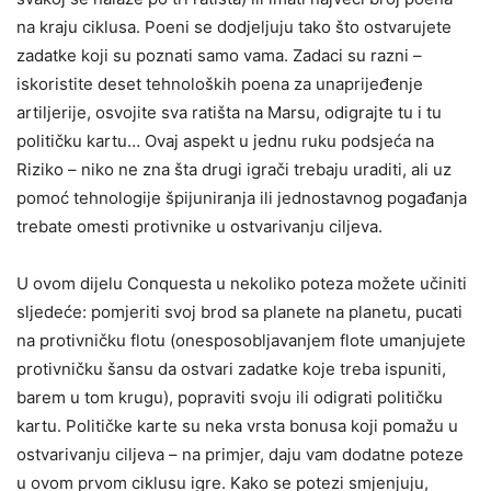
na kraju ciklusa. Poeni se dodjeljuju tako što ostvarujete
zadatke koji su poznati samo vama. Zadaci su razni –
iskoristite deset tehnoloških poena za unaprijeđenje
artiljerije, osvojite sva ratišta na Marsu, odigrajte tu i tu
političku kartu… Ovaj aspekt u jednu ruku podsjeća na
Riziko – niko ne zna šta drugi igrači trebaju uraditi, ali uz
pomoć tehnologije špijuniranja ili jednostavnog pogađanja
trebate omesti protivnike u ostvarivanju ciljeva.
U ovom dijelu Conquesta u nekoliko poteza možete učiniti
sljedeće: pomjeriti svoj brod sa planete na planetu, pucati
na protivničku flotu (onesposobljavanjem flote umanjujete
protivničku šansu da ostvari zadatke koje treba ispuniti,
barem u tom krugu), popraviti svoju ili odigrati političku
kartu. Političke karte su neka vrsta bonusa koji pomažu u
ostvarivanju ciljeva – na primjer, daju vam dodatne poteze
u ovom prvom ciklusu igre. Kako se potezi smjenjuju,