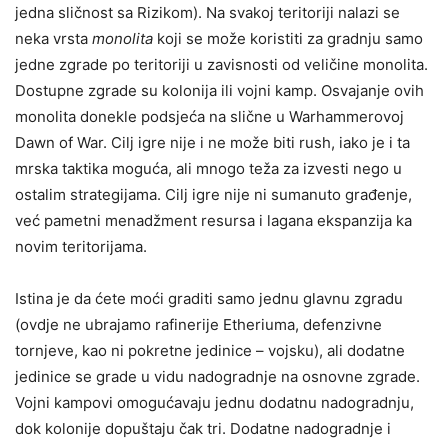
jedna sličnost sa Rizikom). Na svakoj teritoriji nalazi se
neka vrsta
monolita
koji se može koristiti za gradnju samo
jedne zgrade po teritoriji u zavisnosti od veličine monolita.
Dostupne zgrade su kolonija ili vojni kamp. Osvajanje ovih
monolita donekle podsjeća na slične u Warhammerovoj
Dawn of War. Cilj igre nije i ne može biti rush, iako je i ta
mrska taktika moguća, ali mnogo teža za izvesti nego u
ostalim strategijama. Cilj igre nije ni sumanuto građenje,
već pametni menadžment resursa i lagana ekspanzija ka
novim teritorijama.
Istina je da ćete moći graditi samo jednu glavnu zgradu
(ovdje ne ubrajamo rafinerije Etheriuma, defenzivne
tornjeve, kao ni pokretne jedinice – vojsku), ali dodatne
jedinice se grade u vidu nadogradnje na osnovne zgrade.
Vojni kampovi omogućavaju jednu dodatnu nadogradnju,
dok kolonije dopuštaju čak tri. Dodatne nadogradnje i