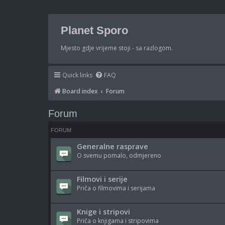
Planet Sporo
Mjesto gdje vrijeme stoji - sa razlogom.
Quick links
FAQ
Board index
Forum
Forum
FORUM
Generalne rasprave
O svemu pomalo, odmjereno
Filmovi i serije
Priča o filmovima i serijama
Knige i stripovi
Priča o knjigama i stripovima