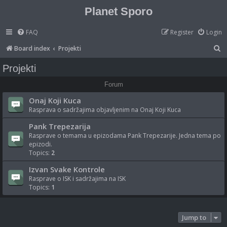
Planet Sporo
FAQ
Register
Login
S
Board index
Projekti
e
Projekti
a
Forum
r
Onaj Koji Kuca
c
Rasprava o sadržajima objavljenim na Onaj Koji Kuca
h
Pank Trepezarija
Rasprave o temama u epizodama Pank Trepezarije. Jedna tema po
epizodi.
Topics:
2
Izvan Svake Kontrole
Rasprave o ISK i sadržajima na ISK
Topics:
1
Jump to