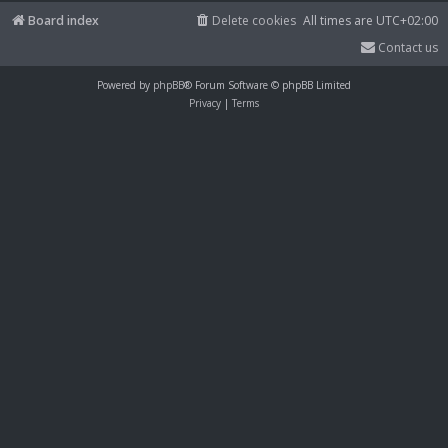
Board index
Delete cookies
All times are
UTC+02:00
Contact us
Powered by
phpBB
® Forum Software © phpBB Limited
Privacy
|
Terms